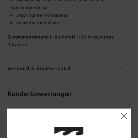
Kreditkartenfächer
Druck auf der Vorderseite
Scheinfach mit Zipper
Zusammensetzung
[Hauptstoff] 100 % recyceltes
Polyester
Versand & Rückversand
Kundenbewertungen
Durchschnittliche Bewertung
4.7
/5