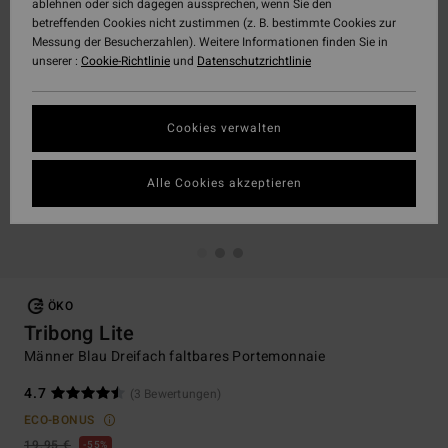
ablehnen oder sich dagegen aussprechen, wenn Sie den
betreffenden Cookies nicht zustimmen (z. B. bestimmte Cookies zur
Messung der Besucherzahlen). Weitere Informationen finden Sie in
unserer :
Cookie-Richtlinie
und
Datenschutzrichtlinie
Cookies verwalten
Alle Cookies akzeptieren
ÖKO
Tribong Lite
Männer Blau Dreifach faltbares Portemonnaie
4.7
(3 Bewertungen)
ECO-BONUS
19,95 €
55%