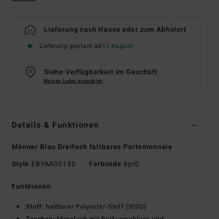
Lieferung nach Hause oder zum Abholort
Lieferung geplant ab
11 August
Siehe Verfügbarkeit im Geschäft
Meinen Laden auswählen
Details & Funktionen
Männer Blau Dreifach faltbares Portemonnaie
Style
EBYAA00135
Farbcode
bpr0
Funktionen
Stoff:
haltbarer Polyester-Stoff [300D]
Taschen:
Münzfach mit Reißverschluss und