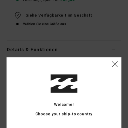
Lieferung geplant ab
8 August
Siehe Verfügbarkeit im Geschäft
Wählen Sie eine Größe aus
Details & Funktionen
Frauen Weiss Kurzarm-Rashguard
Style
EBJWR03047
Farbcode
wcp
Funktionen
Stoff:
Mischgewebe aus recyceltem Polyester und
Welcome!
Elastan
Schnitt:
Performance-Schnitt
Choose your ship-to country
Download der [Konformitätserklärung]
(
http://cdn.napali.app/static/global/certificates/LYCRAS/261-