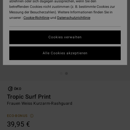
ablehnen oder sich dagegen aussprechen, wenn Sie den
betreffenden Cookies nicht zustimmen (z. B. bestimmte Cookies zur
Messung der Besucherzahlen). Weitere Informationen finden Sie in
unserer :
Cookie-Richtlinie
und
Datenschutzrichtlinie
Cookies verwalten
Alle Cookies akzeptieren
ÖKO
Tropic Surf Print
Frauen Weiss Kurzarm-Rashguard
ECO-BONUS
39,95 €