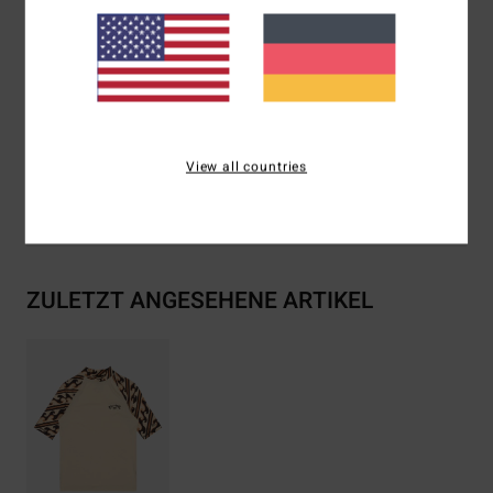
BBG
women_LYCRA-Declaration_de_conformite-
EPI_type_I.pdf)
Zusammensetzung
[Hauptstoff] 78 % recyceltes Nylon,
22 % Elastan
View all countries
Versand & Rückversand
ZULETZT ANGESEHENE ARTIKEL