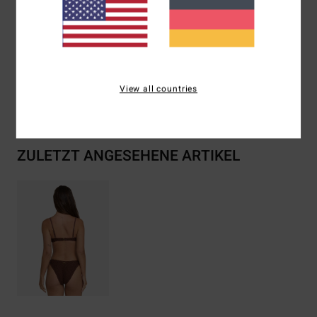
Zusammensetzung
[Hauptstoff] 99% Polyester, 1%
Elastan
View all countries
Versand & Rückversand
ZULETZT ANGESEHENE ARTIKEL