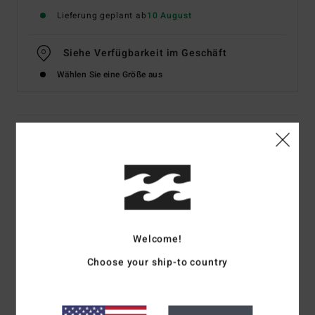
Lieferung geplant ab
10 August
Siehe Verfügbarkeit im Geschäft
Wählen Sie eine Größe aus
Details & Funktionen
Frauen Braun Bikinihose mit klassischer Bedeckung
Style
BL000299
Farbcode
esp1
Funktionen
Welcome!
Stoff:
Polyester und Elastan
Choose your ship-to country
Bedeckung:
mittlere Bedeckung
Sitzt tief auf der Hüfte
Metalllogo hinten mittig