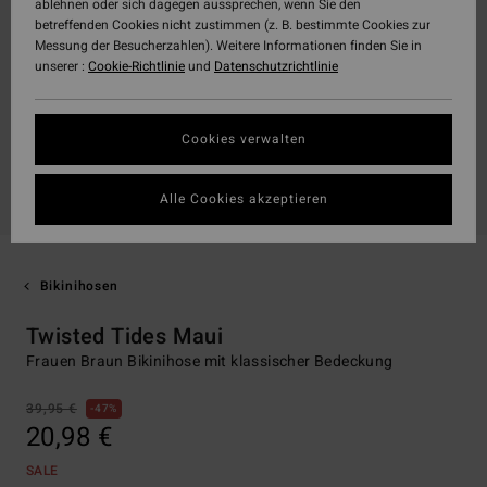
ablehnen oder sich dagegen aussprechen, wenn Sie den
betreffenden Cookies nicht zustimmen (z. B. bestimmte Cookies zur
Messung der Besucherzahlen). Weitere Informationen finden Sie in
unserer :
Cookie-Richtlinie
und
Datenschutzrichtlinie
Cookies verwalten
Alle Cookies akzeptieren
Bikinihosen
Twisted Tides Maui
Frauen Braun Bikinihose mit klassischer Bedeckung
39,95 €
47%
20,98 €
SALE