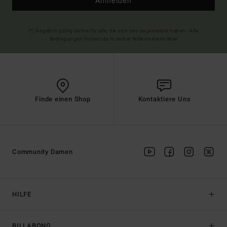
Anmelden
(*) Angebot gültig online für alle, die sich neu angemeldet haben - Alle
Bedingungen findest du in deiner Willkommens-Mail
Finde einen Shop
Kontaktiere Uns
Community Damen
HILFE
BILLABONG