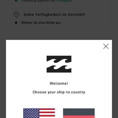
Lieferung geplant ab
10 August
Siehe Verfügbarkeit im Geschäft
Wählen Sie eine Größe aus
Details & Funktionen
Männer Weiss T-Shirt
Style
EBYZT00133
Farbcode
wht
Funktionen
Welcome!
Stoff:
Baumwollstoff [160 g/m2]
Choose your ship-to country
Passform:
Core Fit
Branding:
Gewebtes Trim/Patch Billabong-Etikett
Andere Features: Grafik-Siebdruck vorne