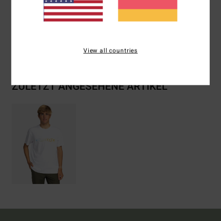
Zusammensetzung
100 % Baumwolle
Versand & Rückversand
View all countries
ZULETZT ANGESEHENE ARTIKEL