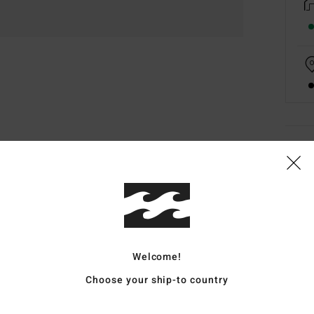
Deta
Jung
Style
Funk
Welcome!
S
Choose your ship-to country
H
D