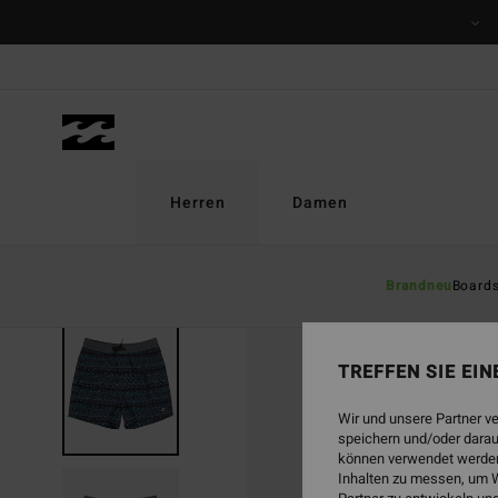
Direkt
zur
Produktinformation
springen
Herren
Damen
Brandneu
Board
TREFFEN SIE EI
Wir und unsere Partner v
speichern und/oder darau
können verwendet werden,
Inhalten zu messen, um W