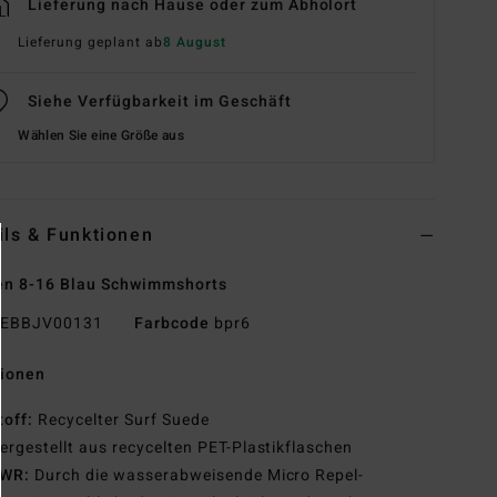
Lieferung nach Hause oder zum Abholort
Lieferung geplant ab
8 August
Siehe Verfügbarkeit im Geschäft
Wählen Sie eine Größe aus
ils & Funktionen
en 8-16 Blau Schwimmshorts
EBBJV00131
Farbcode
bpr6
tionen
toff:
Recycelter Surf Suede
ergestellt aus recycelten PET-Plastikflaschen
WR:
Durch die wasserabweisende Micro Repel-