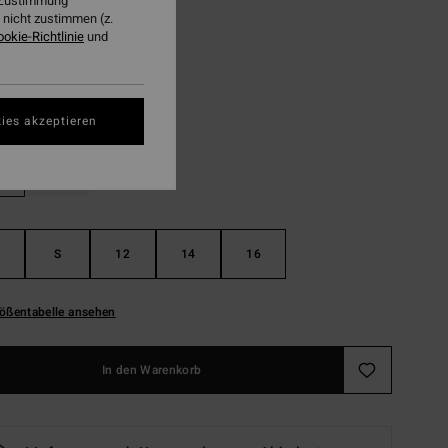
r Zustimmung
nicht zustimmen (z.
LTER RABATT EXTRA 25%
ookie-Richtlinie
und
Real Teal
ies akzeptieren
S
12
14
16
ößentabelle ansehen
In den Warenkorb