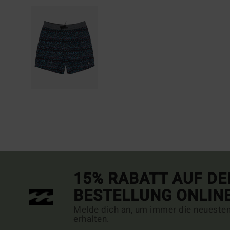
15% RABATT AUF DE
BESTELLUNG ONLIN
Melde dich an, um immer die neueste
erhalten.