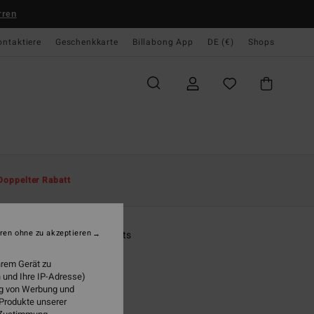
rren
ontaktiere
Geschenkkarte
Billabong App
DE (€)
Shops
te
Herren
Kollektionen
Since '73
Doppelter Rabatt
O
cay Layback
ren ohne zu akzeptieren
n 8-16 Blau Schwimmshorts
hrem Gerät zu
ONUS
 und Ihre IP-Adresse)
 €
47%
ung von Werbung und
88 €
 Produkte unserer