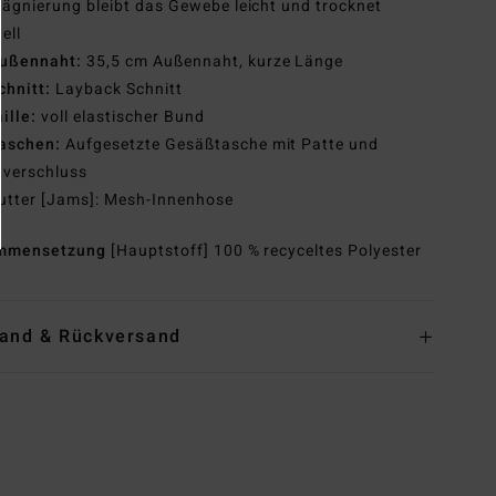
ägnierung bleibt das Gewebe leicht und trocknet
ell
ußennaht:
35,5 cm Außennaht, kurze Länge
chnitt:
Layback Schnitt
aille:
voll elastischer Bund
aschen:
Aufgesetzte Gesäßtasche mit Patte und
tverschluss
utter [Jams]: Mesh-Innenhose
mmensetzung
[Hauptstoff] 100 % recyceltes Polyester
and & Rückversand