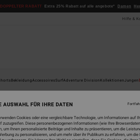
DOPPELTER RABATT
Extra 25% Rabatt auf alle angebote*
Damen
He
Hilfe & K
Startsei
shorts
Bekleidung
Accessoires
Surf
Adventure Division
Kollektionen
Jungen
ÖK
Va
NE AUSWAHL FÜR IHRE DATEN
Fortfah
Junge
erwenden Cookies oder eine vergleichbare Technologie, um Informationen auf I
ECO-B
f zuzugreifen. Diese personenbezogenen Informationen (wie Ihre Browserdaten
35,95
 um Ihnen personalisierte Beiträge und Inhalte zu präsentieren, um die Leist
18,
erbung zu personalisieren, und um mehr über ihr Publikum zu erfahren, um die