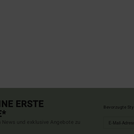
INE ERSTE
Bevorzugte Sty
E*
n News und exklusive Angebote zu