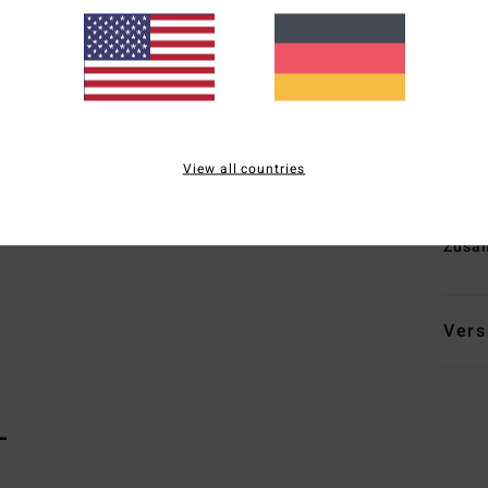
Impr
schn
A
S
t
T
View all countries
Klet
F
Zusa
Vers
L