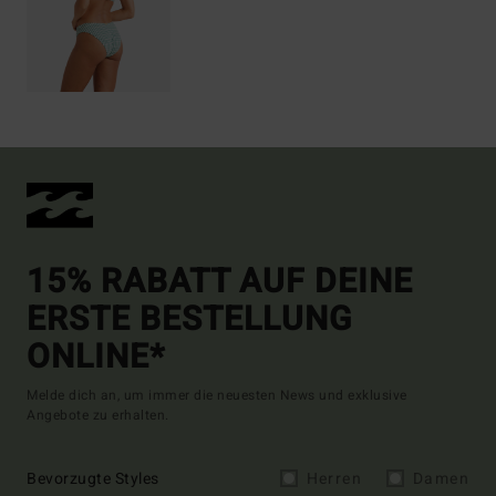
15% RABATT AUF DEINE
ERSTE BESTELLUNG
ONLINE*
Melde dich an, um immer die neuesten News und exklusive
Angebote zu erhalten.
Bevorzugte Styles
Herren
Damen