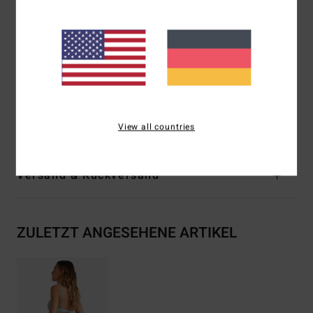
Taille/Bund:
Tiefer Bund
Bund:
Sitzt hoch oder tief an der Hüfte
Verschluss:
Feste Taille
Bedeckung:
mittlere Bedeckung
Logo:
Metallplakette
Zusammensetzung
[Hauptstoff] 59,00 % recyceltes
Nylon, 36 % Polyester, 5 % Elastan
View all countries
Versand & Rückversand
ZULETZT ANGESEHENE ARTIKEL