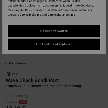
ablehnen oder sich dagegen aussprechen, wenn Sie den
betreffenden Cookies nicht zustimmen (z. B. bestimmte Cookies zur
Messung der Besucherzahlen). Weitere Informationen finden Sie in
unserer :
Cookie-Richtlinie
und
Datenschutzrichtlinie
Cookies verwalten
Alle Cookies akzeptieren
Bikinihosen
ÖKO
Wave Check Bondi Pant
Frauen Grün Bikinihose mit mittlerer Bedeckung
ECO-BONUS
35,95 €
63%