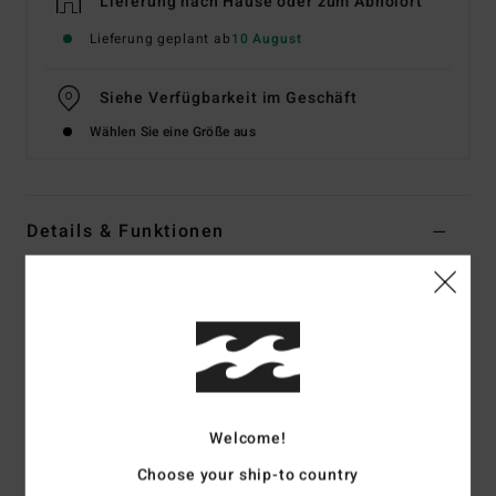
Lieferung nach Hause oder zum Abholort
Lieferung geplant ab
10 August
Siehe Verfügbarkeit im Geschäft
Wählen Sie eine Größe aus
Details & Funktionen
Frauen Grün Bikinihose mit mittlerer Bedeckung
Style
UBJX400618
Farbcode
ign
Funktionen
Stoff:
Seersucker-Stoff aus 59 % recyceltem Nylon, 36 %
Welcome!
Polyester, 5 % Elastan
Fit:
Bondi Fit
Choose your ship-to country