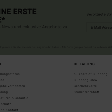
INE ERSTE
Bevorzugte Sty
E*
n News und exklusive Angebote zu
ltig online für alle, die sich neu angemeldet haben - Alle Bedingungen findest du in deiner W
FE
BILLABONG
llungsstatus
50 Years of Billabong
and
Billabong Crew
gabe vornehmen
Geschenkkarte
hlung
Studentenrabatt
aturen & Garantie
nschutz
und Kontakt