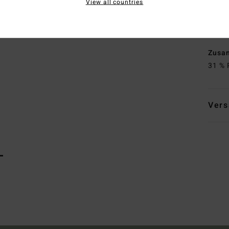
View all countries
T
V
B
Zusa
31 % 
Vers
L