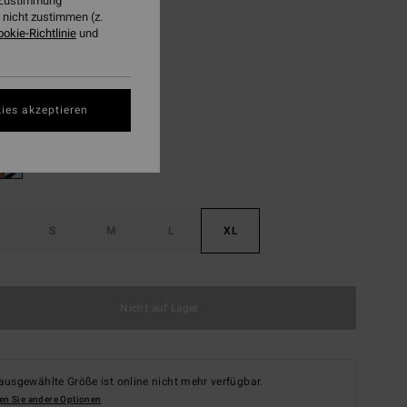
r Zustimmung
nicht zustimmen (z.
LTER RABATT EXTRA 25%
ookie-Richtlinie
und
Black Pebble
ies akzeptieren
S
M
L
XL
Nicht auf Lager
ausgewählte Größe ist online nicht mehr verfügbar.
en Sie andere Optionen