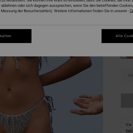
 zu verbessern. Sie können Ihre Wahl so einstellen, dass Sie Cookies, die Ihre
SALE
 ablehnen oder sich dagegen aussprechen, wenn Sie den betreffenden Cookies 
 Messung der Besucherzahlen). Weitere Informationen finden Sie in unserer :
DOPPE
C
Farbe
walten
Alle Cook
XS
Die 
Kauf