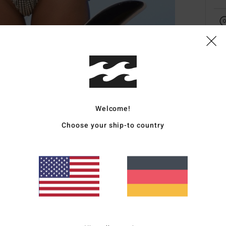
Deta
Fraue
Welcome!
Style
Choose your ship-to country
Funk
T
S
D
B
P