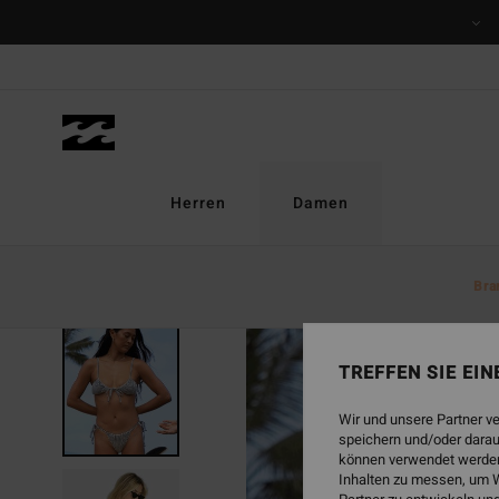
Direkt
zur
Produktinformation
springen
Herren
Damen
Bra
TREFFEN SIE EI
Wir und unsere Partner v
speichern und/oder darau
können verwendet werden,
Inhalten zu messen, um W