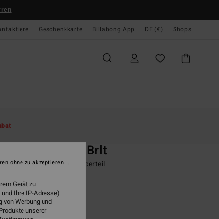
rren
ontaktiere
Geschenkkarte
Billabong App
DE (€)
Shops
te
Damen
Swim
Bikini Tops
abat
O
e Check Cara Brlt
ren ohne zu akzeptieren
 Schwarz Bralette-Bikinioberteil
hrem Gerät zu
ONUS
 und Ihre IP-Adresse)
 €
63%
ung von Werbung und
73 €
 Produkte unserer