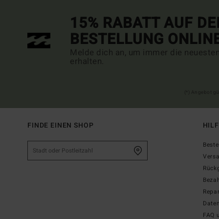
15% RABATT AUF DE
BESTELLUNG ONLIN
Melde dich an, um immer die neueste
erhalten.
(*) Angebot gü
FINDE EINEN SHOP
HIL
Beste
Vers
Rück
Beza
Repar
Date
FAQ 