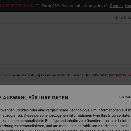
DOPPELTER RABATT
Extra 25% Rabatt auf alle angebote*
Damen
He
Hilfe & K
Startsei
ndneu
Swim
Bekleidung
Accessoires
Surf
Since '73
Kollektionen
Doppelter R
ÖK
Wav
NE AUSWAHL FÜR IHRE DATEN
Fortfah
Frauen
erwenden Cookies oder eine vergleichbare Technologie, um Informationen auf I
ECO-B
f zuzugreifen. Diese personenbezogenen Informationen (wie Ihre Browserdaten
49,95
 um Ihnen personalisierte Beiträge und Inhalte zu präsentieren, um die Leist
18,
erbung zu personalisieren, und um mehr über ihr Publikum zu erfahren, um die