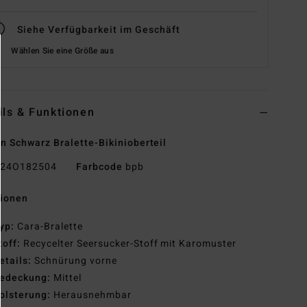
Siehe Verfügbarkeit im Geschäft
Wählen Sie eine Größe aus
ils & Funktionen
n Schwarz Bralette-Bikinioberteil
24O182504
Farbcode
bpb
tionen
yp:
Cara-Bralette
toff:
Recycelter Seersucker-Stoff mit Karomuster
etails:
Schnürung vorne
edeckung:
Mittel
olsterung:
Herausnehmbar