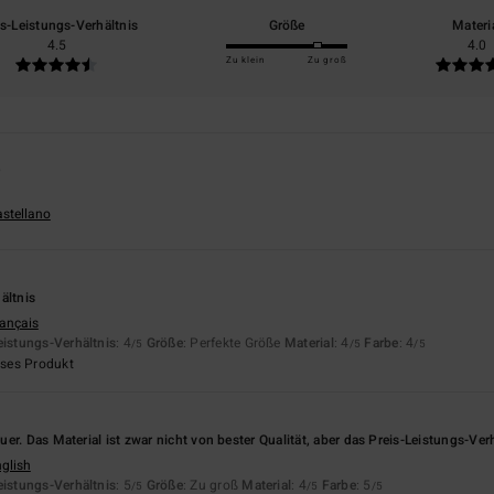
is-Leistungs-Verhältnis
Größe
Materi
4.5
4.0
Zu klein
Zu groß
6
astellano
ältnis
rançais
eistungs-Verhältnis
: 4
Größe
: Perfekte Größe
Material
: 4
Farbe
: 4
/5
/5
/5
eses Produkt
er. Das Material ist zwar nicht von bester Qualität, aber das Preis-Leistungs-Ver
nglish
eistungs-Verhältnis
: 5
Größe
: Zu groß
Material
: 4
Farbe
: 5
/5
/5
/5