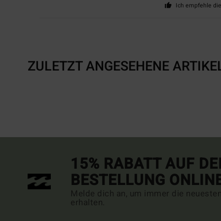
Ich empfehle di
ZULETZT ANGESEHENE ARTIKE
15% RABATT AUF DE
BESTELLUNG ONLIN
Melde dich an, um immer die neueste
erhalten.