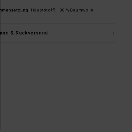
mmensetzung
[Hauptstoff] 100 % Baumwolle
and & Rückversand