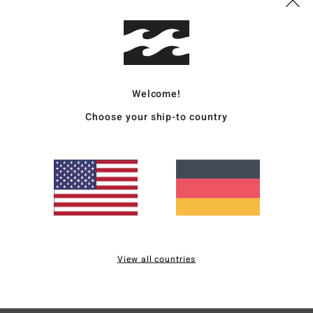
Zusa
Vers
Welcome!
Choose your ship-to country
Durchschnittliche Bewertung
4.7
/5
View all countries
basierend auf
3 verifizierten Bewertungen
seit April 2026
67% unserer Kunden empfehlen dieses Produkt