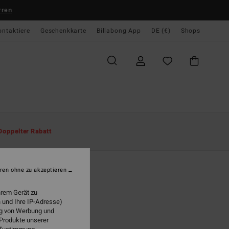
rren
ontaktiere
Geschenkkarte
Billabong App
DE (€)
Shops
te
Herren
Bekleidung
T-Shirts
Doppelter Rabatt
 Arch Regular
r Blau T-Shirt
ren ohne zu akzeptieren
(3 Bewertungen)
hrem Gerät zu
95 €
 und Ihre IP-Adresse)
ung von Werbung und
LTER RABATT EXTRA 25%
 Produkte unserer