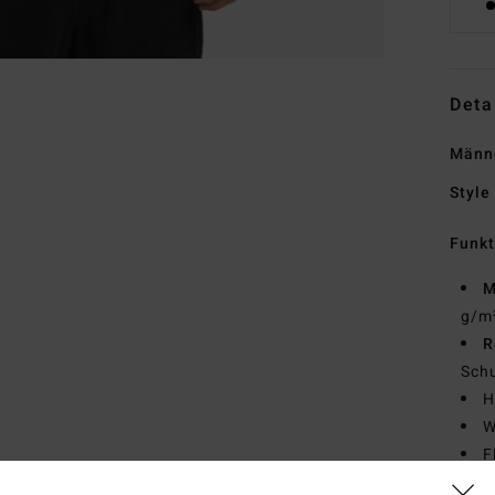
Deta
Männe
Style
Funk
M
g/m
R
Schu
H
W
F
Ther