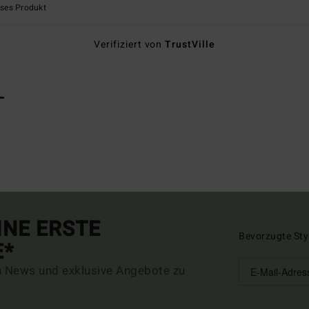
eses Produkt
Verifiziert von
TrustVille
L
INE ERSTE
Bevorzugte Sty
E*
n News und exklusive Angebote zu