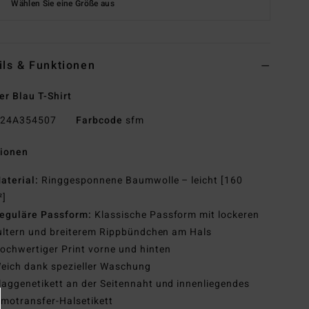
Wählen Sie eine Größe aus
ils & Funktionen
r Blau T-Shirt
24A354507
Farbcode
sfm
tionen
aterial:
Ringgesponnene Baumwolle – leicht [160
²]
eguläre Passform:
Klassische Passform mit lockeren
ltern und breiterem Rippbündchen am Hals
ochwertiger Print vorne und hinten
eich dank spezieller Waschung
laggenetikett an der Seitennaht und innenliegendes
motransfer-Halsetikett