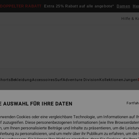
DOPPELTER RABATT
Extra 25% Rabatt auf alle angebote*
Damen
He
Hilfe & K
Startsei
shorts
Bekleidung
Accessoires
Surf
Adventure Division
Kollektionen
Jungen
Wax
Männe
NE AUSWAHL FÜR IHRE DATEN
Fortfah
4.7
erwenden Cookies oder eine vergleichbare Technologie, um Informationen auf I
29,
f zuzugreifen. Diese personenbezogenen Informationen (wie Ihre Browserdaten
 um Ihnen personalisierte Beiträge und Inhalte zu präsentieren, um die Leist
DOPPE
erbung zu personalisieren, und um mehr über ihr Publikum zu erfahren, um die