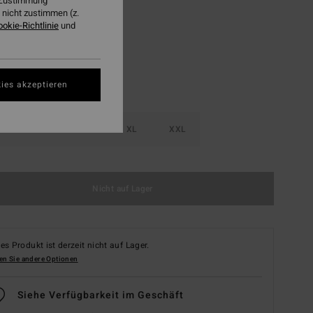
r Zustimmung
nicht zustimmen (z.
Seafoam
ookie-Richtlinie
und
ies akzeptieren
M
L
XL
XXL
Nicht auf Lager
es Produkt ist derzeit nicht auf Lager.
en Sie andere Optionen
Siehe Verfügbarkeit im Geschäft