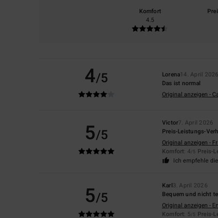
Komfort
Pre
4.5
4
/5
Lorena
14. April 202
Das ist normal
Original anzeigen - C
Victor
7. April 2026
5
/5
Preis-Leistungs-Verh
Original anzeigen - F
Komfort
: 4
Preis-L
/5
Ich empfehle di
Karl
3. April 2026
5
/5
Bequem und nicht teu
Original anzeigen - E
Komfort
: 5
Preis-L
/5