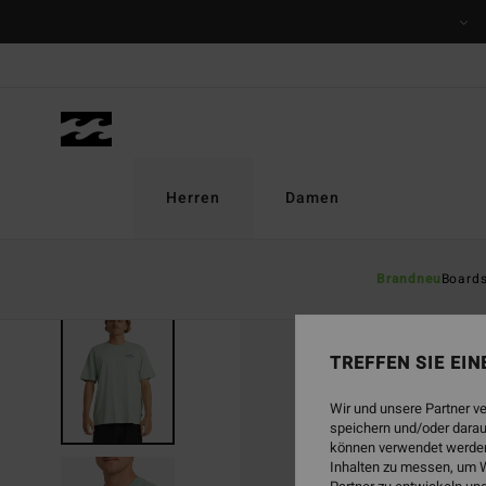
Direkt
zur
Produktinformation
springen
Herren
Damen
Brandneu
Board
AUSVERKAUFT
TREFFEN SIE EI
Wir und unsere Partner v
speichern und/oder darau
können verwendet werden,
Inhalten zu messen, um W