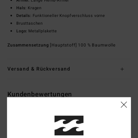
Ärmel:
Lange Hemd-Ärmel
Hals:
Kragen
Details:
Funktioneller Knopfverschluss vorne
Brusttaschen
Logo:
Metallplakette
Zusammensetzung
[Hauptstoff] 100 % Baumwolle
Versand & Rückversand
Kundenbewertungen
Durchschnittliche Bewertung
5.0
/5