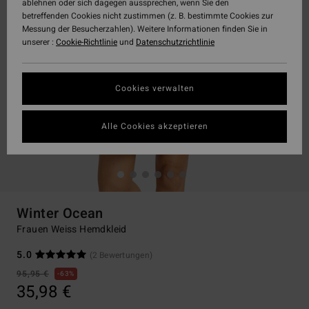
ablehnen oder sich dagegen aussprechen, wenn Sie den
betreffenden Cookies nicht zustimmen (z. B. bestimmte Cookies zur
Messung der Besucherzahlen). Weitere Informationen finden Sie in
unserer :
Cookie-Richtlinie
und
Datenschutzrichtlinie
Cookies verwalten
Alle Cookies akzeptieren
Winter Ocean
Frauen Weiss Hemdkleid
5.0
(2 Bewertungen)
95,95 €
63%
35,98 €