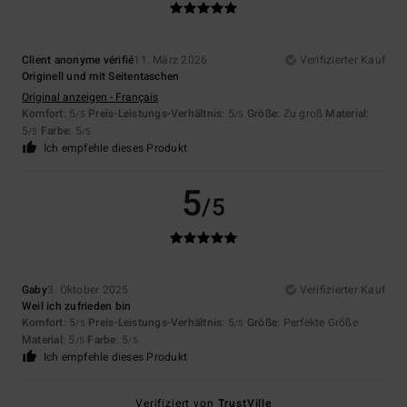
Client anonyme vérifié
11. März 2026
Verifizierter Kauf
Originell und mit Seitentaschen
Original anzeigen - Français
Komfort
: 5
Preis-Leistungs-Verhältnis
: 5
Größe
: Zu groß
Material
:
/5
/5
5
Farbe
: 5
/5
/5
Ich empfehle dieses Produkt
5
/5
Gaby
3. Oktober 2025
Verifizierter Kauf
Weil ich zufrieden bin
Komfort
: 5
Preis-Leistungs-Verhältnis
: 5
Größe
: Perfekte Größe
/5
/5
Material
: 5
Farbe
: 5
/5
/5
Ich empfehle dieses Produkt
Verifiziert von
TrustVille