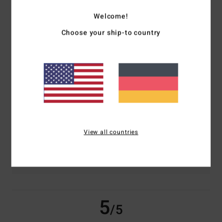
Welcome!
basierend auf
2 verifizierten Bewertungen
seit Oktober 2025
Choose your ship-to country
100% unserer Kunden empfehlen dieses Produkt
Komfort
Preis-Leistungs-Verhältnis
5.0
5.0
Größe
Material
5.0
Zu klein
Zu groß
View all countries
Farbe
5.0
5
/5