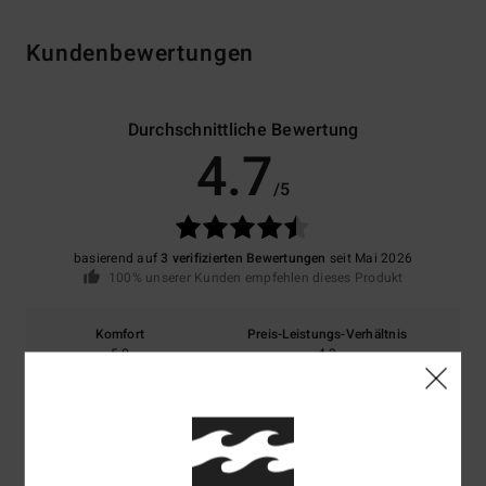
Kundenbewertungen
Durchschnittliche Bewertung
4.7
/5
basierend auf
3 verifizierten Bewertungen
seit Mai 2026
100% unserer Kunden empfehlen dieses Produkt
Komfort
Preis-Leistungs-Verhältnis
5.0
4.3
Größe
Material
4.7
Zu klein
Zu groß