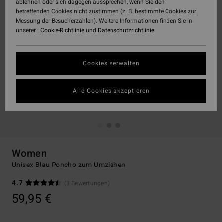
ablehnen oder sich dagegen aussprechen, wenn Sie den
betreffenden Cookies nicht zustimmen (z. B. bestimmte Cookies zur
Messung der Besucherzahlen). Weitere Informationen finden Sie in
unserer :
Cookie-Richtlinie
und
Datenschutzrichtlinie
Cookies verwalten
Alle Cookies akzeptieren
Women
Unisex Blau Poncho zum Umziehen
4.7
(3 Bewertungen)
59,95 €