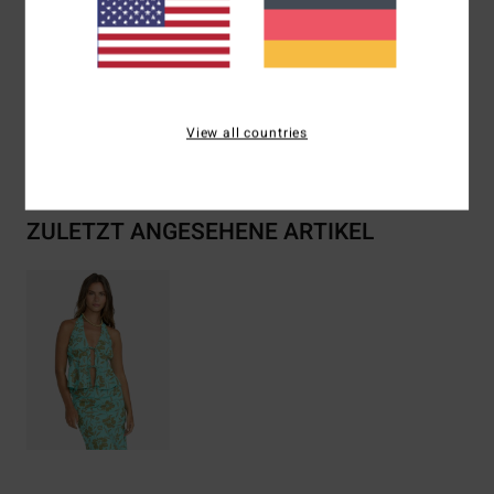
Branding:
Metal plate.
Zusammensetzung
[Main Fabric] 100% Viscose
View all countries
Versand & Rückversand
ZULETZT ANGESEHENE ARTIKEL