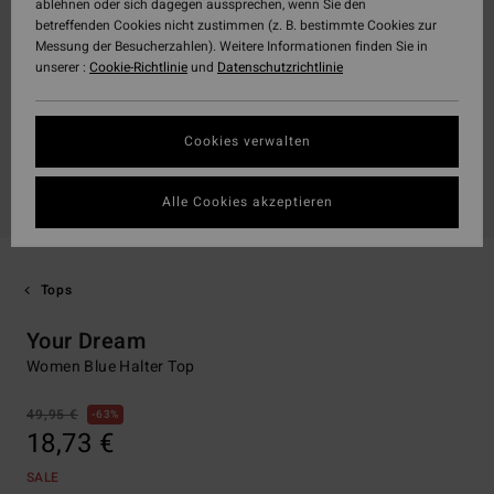
ablehnen oder sich dagegen aussprechen, wenn Sie den
betreffenden Cookies nicht zustimmen (z. B. bestimmte Cookies zur
Messung der Besucherzahlen). Weitere Informationen finden Sie in
unserer :
Cookie-Richtlinie
und
Datenschutzrichtlinie
Cookies verwalten
Alle Cookies akzeptieren
Tops
Your Dream
Women Blue Halter Top
49,95 €
63%
18,73 €
SALE