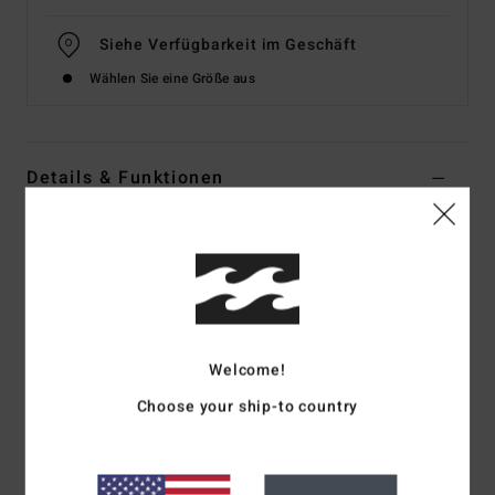
Siehe Verfügbarkeit im Geschäft
Wählen Sie eine Größe aus
Details & Funktionen
Women Blue Halter Top
Style
24B042505
Farbcode
psd
Funktionen
Fabric:
Viscose
Welcome!
Fit:
Regular fit
Choose your ship-to country
Details:
Halter neckline, open front bodice with
functional ties
Smocking at back bodice