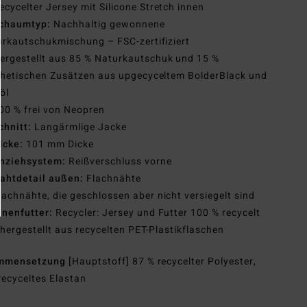
ecycelter Jersey mit Silicone Stretch innen
chaumtyp:
Nachhaltig gewonnene
rkautschukmischung – FSC-zertifiziert
ergestellt aus 85 % Naturkautschuk und 15 %
hetischen Zusätzen aus upgecyceltem BolderBlack und
öl
00 % frei von Neopren
chnitt:
Langärmlige Jacke
icke:
101 mm Dicke
nziehsystem:
Reißverschluss vorne
ahtdetail außen:
Flachnähte
lachnähte, die geschlossen aber nicht versiegelt sind
nnenfutter:
Recycler: Jersey und Futter 100 % recycelt
hergestellt aus recycelten PET-Plastikflaschen
mmensetzung
[Hauptstoff] 87 % recycelter Polyester,
recyceltes Elastan