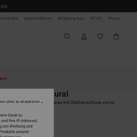
rren
ontaktiere
Geschenkkarte
Billabong App
DE (€)
Shops
te
Damen
Surf
Jacken, Westen & Unterteile
abat
O
1mm Peeky Natural
ren ohne zu akzeptieren
n Schwarz Neoprenanzugjacke mit Reißverschluss vorne
hrem Gerät zu
ONUS
 und Ihre IP-Adresse)
,95 €
ung von Werbung und
 Produkte unserer