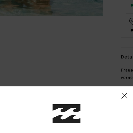
Deta
Fraue
vorn
Style
Funk
K
M
U