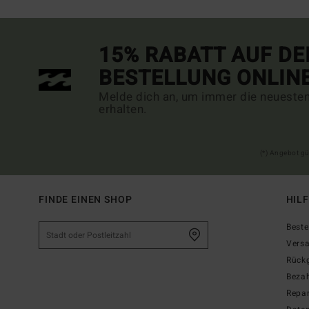
15% RABATT AUF DE
BESTELLUNG ONLIN
Melde dich an, um immer die neueste
erhalten.
(*) Angebot gü
FINDE EINEN SHOP
HIL
Beste
Vers
Rück
Beza
Repar