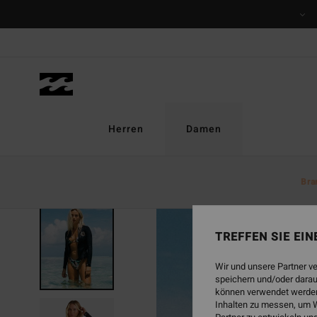
Direkt
zur
Produktinformation
springen
Herren
Damen
Bra
TREFFEN SIE EI
Wir und unsere Partner v
speichern und/oder darau
können verwendet werden,
Inhalten zu messen, um W