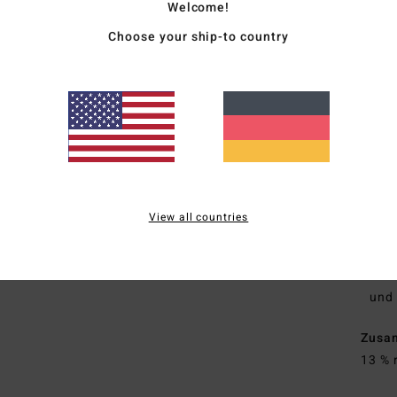
Welcome!
R
S
Choose your ship-to country
Natu
H
synt
Soja
1
S
D
A
View all countries
N
F
I
und 
Zusa
13 % 