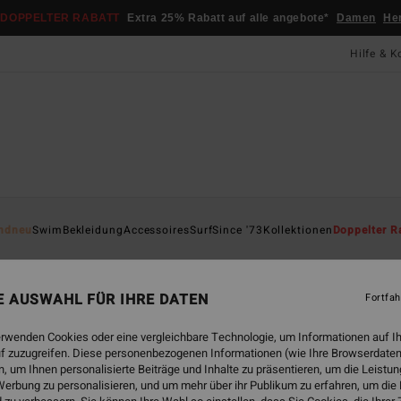
DOPPELTER RABATT
Extra 25% Rabatt auf alle angebote*
Damen
He
Hilfe & K
Startsei
ndneu
Swim
Bekleidung
Accessoires
Surf
Since '73
Kollektionen
Doppelter R
ÖK
1/
NE AUSWAHL FÜR IHRE DATEN
Fortfah
Fraue
erwenden Cookies oder eine vergleichbare Technologie, um Informationen auf I
ECO-B
f zuzugreifen. Diese personenbezogenen Informationen (wie Ihre Browserdaten
119
 um Ihnen personalisierte Beiträge und Inhalte zu präsentieren, um die Leist
erbung zu personalisieren, und um mehr über ihr Publikum zu erfahren, um die