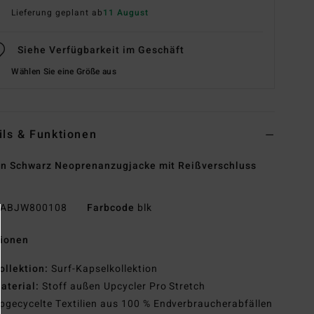
Lieferung geplant ab
11 August
Siehe Verfügbarkeit im Geschäft
Wählen Sie eine Größe aus
ils & Funktionen
n Schwarz Neoprenanzugjacke mit Reißverschluss
e
ABJW800108
Farbcode
blk
tionen
ollektion:
Surf-Kapselkollektion
aterial:
Stoff außen Upcycler Pro Stretch
pgecycelte Textilien aus 100 % Endverbraucherabfällen