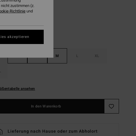
r Zustimmung
nicht zustimmen (z.
Black
ookie-Richtlinie
und
ies akzeptieren
S
XS
S
M
L
XL
L
ößentabelle ansehen
In den Warenkorb
Lieferung nach Hause oder zum Abholort