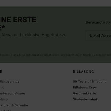
INE ERSTE
Bevorzugte Sty
E*
n News und exklusive Angebote zu
ltig online für alle, die sich neu angemeldet haben - Alle Bedingungen findest du in deiner W
FE
BILLABONG
llungsstatus
50 Years of Billabong
and
Billabong Crew
gabe vornehmen
Geschenkkarte
hlung
Studentenrabatt
aturen & Garantie