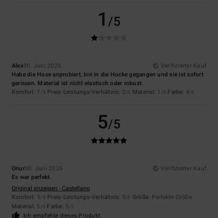
1
/5
Alex
30. Juni 2026
Verifizierter Kauf
Habe die Hose anprobiert, bin in die Hocke gegangen und sie ist sofort
gerissen. Material ist nicht elastisch oder robust.
Komfort
: 1
Preis-Leistungs-Verhältnis
: 2
Material
: 1
Farbe
: 4
/5
/5
/5
/5
5
/5
Onur
30. Juni 2026
Verifizierter Kauf
Es war perfekt.
Original anzeigen - Castellano
Komfort
: 5
Preis-Leistungs-Verhältnis
: 5
Größe
: Perfekte Größe
/5
/5
Material
: 5
Farbe
: 5
/5
/5
Ich empfehle dieses Produkt