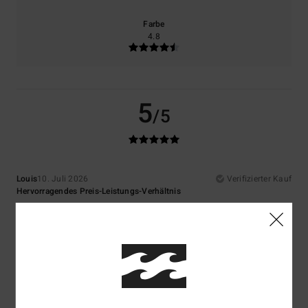
Farbe
4.8
5
/5
Louis
10. Juli 2026
Verifizierter Kauf
Hervorragendes Preis-Leistungs-Verhältnis
Original anzeigen - Français
Komfort
: 5
Preis-Leistungs-Verhältnis
: 5
Größe
: Perfekte Größe
/5
/5
Material
: 5
Farbe
: 5
/5
/5
Ich empfehle dieses Produkt
5
/5