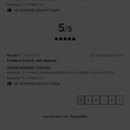
Material
: 5
Farbe
: 5
/5
/5
Ich empfehle dieses Produkt
5
/5
Nicole
23. Juni 2026
Verifizierter Kauf
Perfekter Schnitt, sehr bequem
Original anzeigen - Français
Komfort
: 5
Preis-Leistungs-Verhältnis
: 5
Größe
: Perfekte Größe
/5
/5
Material
: 5
Farbe
: 5
/5
/5
Ich empfehle dieses Produkt
1
2
3
...
5
>
Verifiziert von
TrustVille