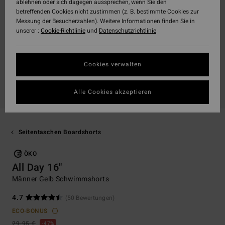
ablehnen oder sich dagegen aussprechen, wenn Sie den
betreffenden Cookies nicht zustimmen (z. B. bestimmte Cookies zur
Messung der Besucherzahlen). Weitere Informationen finden Sie in
unserer :
Cookie-Richtlinie
und
Datenschutzrichtlinie
Cookies verwalten
Alle Cookies akzeptieren
Seitentaschen Boardshorts
ÖKO
All Day 16"
Männer Gelb Schwimmshorts
4.7
(50 Bewertungen)
ECO-BONUS
29,95 €
47%