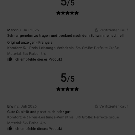
5
/5
Marvin
8. Juli 2026
Verifizierter Kauf
Sehr angenehm zu tragen und trocknet nach dem Schwimmen schnell
Original anzeigen - Français
Komfort
: 5
Preis-Leistungs-Verhältnis
: 5
Größe
: Perfekte Größe
/5
/5
Material
: 5
Farbe
: 5
/5
/5
Ich empfehle dieses Produkt
5
/5
Erwin
2. Juli 2026
Verifizierter Kauf
Gute Qualität und passt auch sehr gut
Komfort
: 4
Preis-Leistungs-Verhältnis
: 3
Größe
: Perfekte Größe
/5
/5
Material
: 5
Farbe
: 4
/5
/5
Ich empfehle dieses Produkt