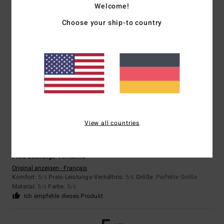
Welcome!
Choose your ship-to country
Asli
9. Juli 2026
Verifizierter Kauf
Super Qualität
Komfort
: 5
Preis-Leistungs-Verhältnis
: 5
Größe
: Perfekte Größe
/5
/5
Material
: 5
Farbe
: 5
/5
/5
Ich empfehle dieses Produkt
5
/5
View all countries
Stephane
8. Juli 2026
Verifizierter Kauf
Preis-Leistungs-Verhältnis
Original anzeigen - Français
Komfort
: 5
Preis-Leistungs-Verhältnis
: 5
Größe
: Perfekte Größe
/5
/5
Material
: 5
Farbe
: 5
/5
/5
Ich empfehle dieses Produkt