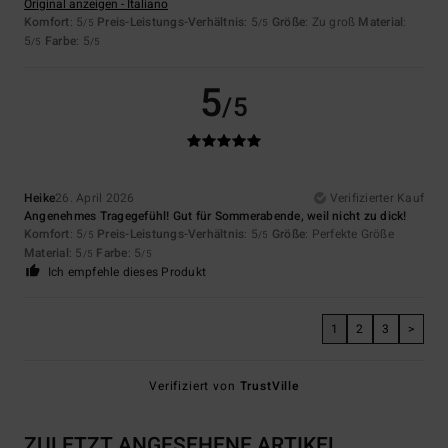
Original anzeigen - Italiano
Komfort
: 5
Preis-Leistungs-Verhältnis
: 5
Größe
: Zu groß
Material
:
/5
/5
5
Farbe
: 5
/5
/5
5
/5
Heike
26. April 2026
Verifizierter Kauf
Angenehmes Tragegefühl! Gut für Sommerabende, weil nicht zu dick!
Komfort
: 5
Preis-Leistungs-Verhältnis
: 5
Größe
: Perfekte Größe
/5
/5
Material
: 5
Farbe
: 5
/5
/5
Ich empfehle dieses Produkt
1
2
3
>
Verifiziert von
TrustVille
ZULETZT ANGESEHENE ARTIKEL