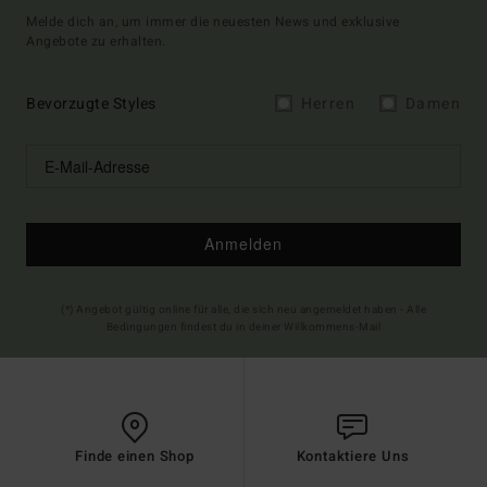
Melde dich an, um immer die neuesten News und exklusive
Angebote zu erhalten.
Bevorzugte Styles
Herren
Damen
Anmelden
(*) Angebot gültig online für alle, die sich neu angemeldet haben - Alle
Bedingungen findest du in deiner Willkommens-Mail
Finde einen Shop
Kontaktiere Uns