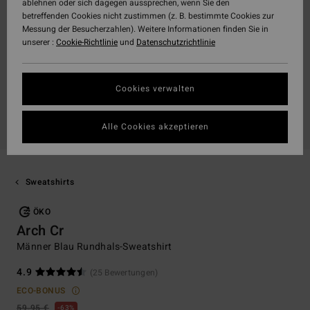
ablehnen oder sich dagegen aussprechen, wenn Sie den
betreffenden Cookies nicht zustimmen (z. B. bestimmte Cookies zur
Messung der Besucherzahlen). Weitere Informationen finden Sie in
unserer :
Cookie-Richtlinie
und
Datenschutzrichtlinie
Cookies verwalten
Alle Cookies akzeptieren
Sweatshirts
ÖKO
Arch Cr
Männer Blau Rundhals-Sweatshirt
4.9
(25 Bewertungen)
ECO-BONUS
59,95 €
63%