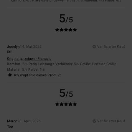
Komfort
: 4
Preis-Leistungs-Verhältnis
: 4
Material
: 4
Farbe
: 4
/5
/5
/5
/5
5
/5
Jocelyn
14. Mai 2026
Verifizierter Kauf
Stil
Original anzeigen - Français
Komfort
: 5
Preis-Leistungs-Verhältnis
: 5
Größe
: Perfekte Größe
/5
/5
Material
: 5
Farbe
: 5
/5
/5
Ich empfehle dieses Produkt
5
/5
Marco
28. April 2026
Verifizierter Kauf
Top