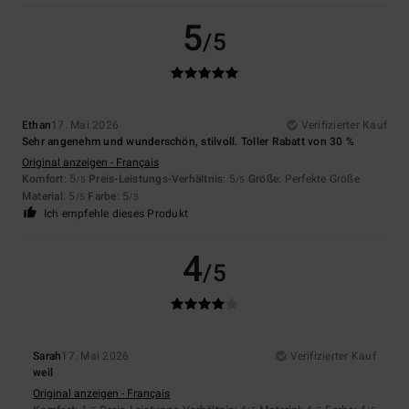
5
/5
Ethan
17. Mai 2026
Verifizierter Kauf
Sehr angenehm und wunderschön, stilvoll. Toller Rabatt von 30 %
Original anzeigen - Français
Komfort
: 5
Preis-Leistungs-Verhältnis
: 5
Größe
: Perfekte Größe
/5
/5
Material
: 5
Farbe
: 5
/5
/5
Ich empfehle dieses Produkt
4
/5
Sarah
17. Mai 2026
Verifizierter Kauf
weil
Original anzeigen - Français