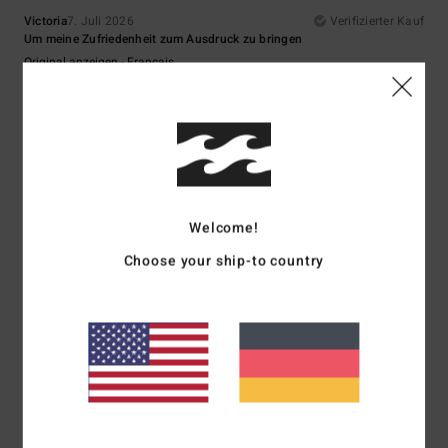
Victoria
7. Juli 2026
Verifizierter Kauf
Um meine Zufriedenheit zum Ausdruck zu bringen
Original anzeigen - Français
Komfort
: 5
Preis-Leistungs-Verhältnis
: 4
Größe
: Perfekte Größe
/5
/5
Material
: 5
Farbe
: 5
/5
/5
Ich empfehle dieses Produkt
5
/5
Welcome!
Choose your ship-to country
Andrew
15. Juni 2026
Verifizierter Kauf
Stil und Qualität
Original anzeigen - English
Komfort
: 5
Preis-Leistungs-Verhältnis
: 5
Größe
: Perfekte Größe
/5
/5
Material
: 5
Farbe
: 5
/5
/5
Ich empfehle dieses Produkt
5
/5