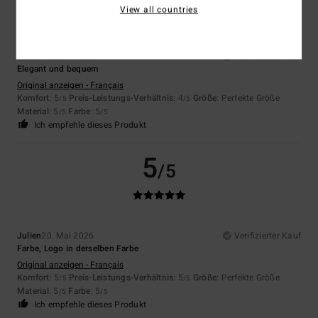
View all countries
Gaelle
15. Juni 2026
Verifizierter Kauf
Elegant und bequem
Original anzeigen - Français
Komfort
: 5
Preis-Leistungs-Verhältnis
: 4
Größe
: Perfekte Größe
/5
/5
Material
: 5
Farbe
: 5
/5
/5
Ich empfehle dieses Produkt
5
/5
Julien
20. Mai 2026
Verifizierter Kauf
Farbe, Logo in derselben Farbe
Original anzeigen - Français
Komfort
: 5
Preis-Leistungs-Verhältnis
: 5
Größe
: Perfekte Größe
/5
/5
Material
: 5
Farbe
: 5
/5
/5
Ich empfehle dieses Produkt