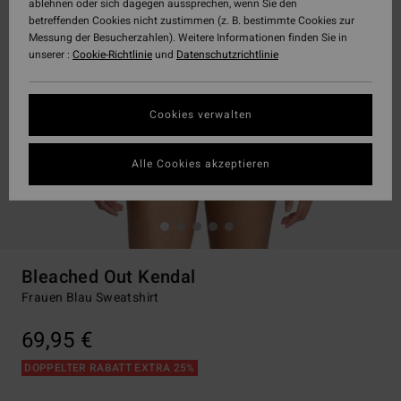
ablehnen oder sich dagegen aussprechen, wenn Sie den
betreffenden Cookies nicht zustimmen (z. B. bestimmte Cookies zur
Messung der Besucherzahlen). Weitere Informationen finden Sie in
unserer :
Cookie-Richtlinie
und
Datenschutzrichtlinie
Cookies verwalten
Alle Cookies akzeptieren
Bleached Out Kendal
Frauen Blau Sweatshirt
69,95 €
DOPPELTER RABATT EXTRA 25%