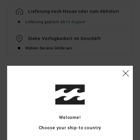
Lieferung nach Hause oder zum Abholort
Lieferung geplant ab
12 August
Siehe Verfügbarkeit im Geschäft
Wählen Sie eine Größe aus
Details & Funktionen
Jungen 8-16 Lila Sweatshirt mit Halbreißverschluss
Style
EBBFT00134
Farbcode
skw0
Funktionen
Welcome!
Choose your ship-to country
OG-Fit
Stoff:
Baumwolle [300 g/m2]