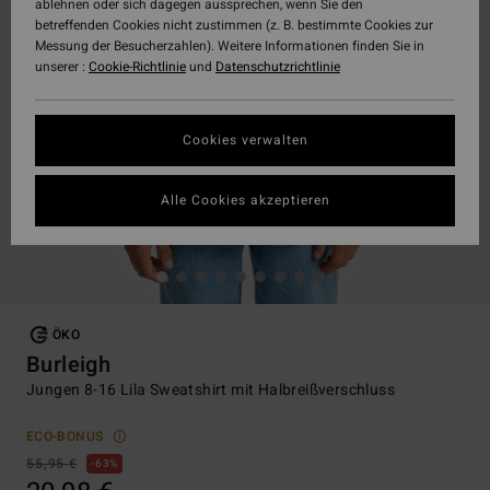
ablehnen oder sich dagegen aussprechen, wenn Sie den
betreffenden Cookies nicht zustimmen (z. B. bestimmte Cookies zur
Messung der Besucherzahlen). Weitere Informationen finden Sie in
unserer :
Cookie-Richtlinie
und
Datenschutzrichtlinie
Cookies verwalten
Alle Cookies akzeptieren
ÖKO
Burleigh
Jungen 8-16 Lila Sweatshirt mit Halbreißverschluss
ECO-BONUS
55,95 €
63%