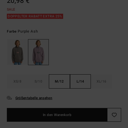
20,98 €
SALE
DOPPELTER RABATT EXTRA 25%
Purple Ash
Farbe
XS/8
S/10
M/12
L/14
XL/16
Größentabelle ansehen
In den Warenkorb