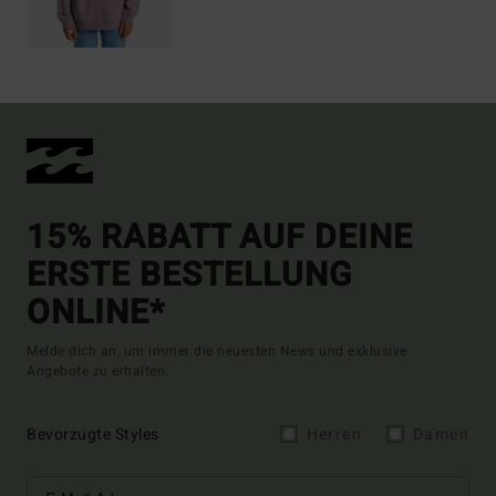
15% RABATT AUF DEINE
ERSTE BESTELLUNG
ONLINE*
Melde dich an, um immer die neuesten News und exklusive
Angebote zu erhalten.
Bevorzugte Styles
Herren
Damen