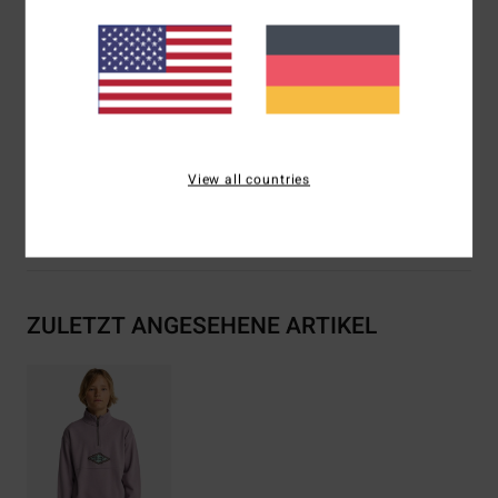
Rippbündchen und Bund. Leistentasche
Logo-Stickerei auf der Brust, gewebtes Etikett unten
Teil der Since 73 Kollektion
Zusammensetzung
[Hauptstoff] 55 % Baumwolle, 25 %
recycelte Baumwolle, 20 % recyceltes Polyester
View all countries
Versand & Rückversand
ZULETZT ANGESEHENE ARTIKEL