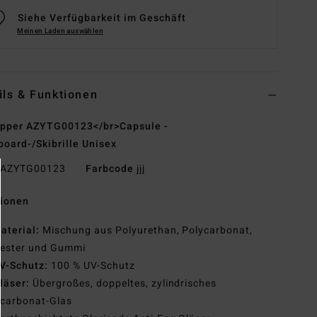
Siehe Verfügbarkeit im Geschäft
Meinen Laden auswählen
ils & Funktionen
ipper AZYTG00123</br>Capsule -
oard-/Skibrille Unisex
AZYTG00123
Farbcode
jjj
tionen
aterial:
Mischung aus Polyurethan, Polycarbonat,
yester und Gummi
V-Schutz:
100 % UV-Schutz
läser:
Übergroßes, doppeltes, zylindrisches
ycarbonat-Glas