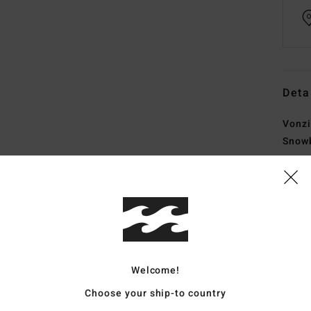
Deta
Vonz
Snowb
Style
Funk
M
Pol
U
Welcome!
G
Choose your ship-to country
Pol