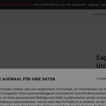
DOPPELTER RABATT
Extra 25% Rabatt auf alle angebote*
Damen
He
Hilfe & K
Startsei
Gogg
Cap
Uni
Vonzi
Unise
NE AUSWAHL FÜR IHRE DATEN
Fortfah
210,0
erwenden Cookies oder eine vergleichbare Technologie, um Informationen auf I
78,
f zuzugreifen. Diese personenbezogenen Informationen (wie Ihre Browserdaten
 um Ihnen personalisierte Beiträge und Inhalte zu präsentieren, um die Leist
SALE
erbung zu personalisieren, und um mehr über ihr Publikum zu erfahren, um die