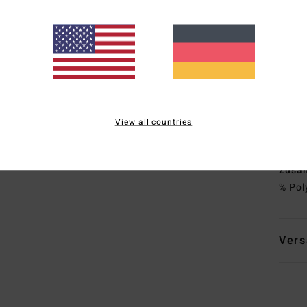
H
A
R
B
F
Gesi
A
H
View all countries
M
Zusa
% Pol
Vers
L