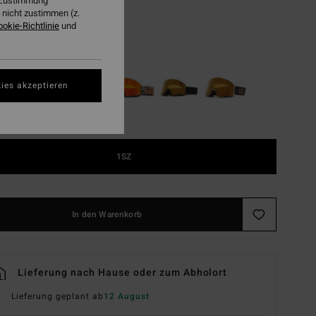
r Zustimmung
LTER RABATT EXTRA 25%
nicht zustimmen (z.
ookie-Richtlinie
und
John Jackson
ies akzeptieren
1SZ
In den Warenkorb
Lieferung nach Hause oder zum Abholort
Lieferung geplant ab
12 August