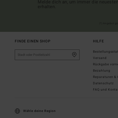
Melde dich an, um immer die neueste
erhalten.
(*) Angebot gü
FINDE EINEN SHOP
HILFE
Bestellungssta
Versand
Rückgabe vor
Bezahlung
Reparaturen & 
Datenschutz
FAQ und Konta
Wähle deine Region