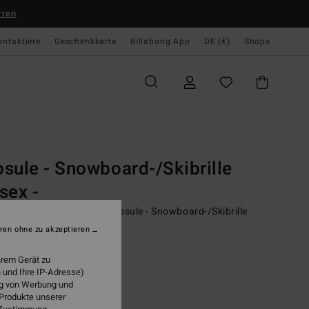
rren
ontaktiere
Geschenkkarte
Billabong App
DE (€)
Shops
te
Men
Young Mens
Snow Performance
Technical Outerwear
les
Snowboard Goggles
sule - Snowboard-/Skibrille
sex -
pper AZYTG00123</br>Capsule - Snowboard-/Skibrille
x
ren ohne zu akzeptieren
0 €
63%
hrem Gerät zu
75 €
 und Ihre IP-Adresse)
ung von Werbung und
 Produkte unserer