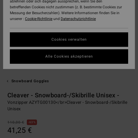
ablehnen oder sich dagegen aussprechen, wenn Sie den
betreffenden Cookies nicht zustimmen (z. B. bestimmte Cookies zur
Messung der Besucherzahlen). Weitere Informationen finden Sie in
unserer :
Cookie-Richtlinie
und
Datenschutzrichtlinie
Cookies verwalten
Alle Cookies akzeptieren
Snowboard Goggles
Cleaver - Snowboard-/Skibrille Unisex -
Vonzipper AZYTG00130</br>Cleaver - Snowboard-/Skibrille
Unisex
110,00 €
63%
41,25 €