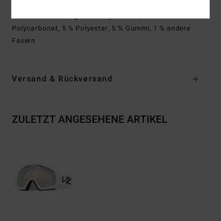
Zusammensetzung
65 % Polyurethan, 24 %
Polycarbonat, 5 % Polyester, 5 % Gummi, 1 % andere
Fasern
Versand & Rückversand
ZULETZT ANGESEHENE ARTIKEL