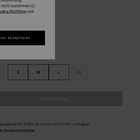
r Zustimmung
LTER RABATT EXTRA 25%
nicht zustimmen (z.
ookie-Richtlinie
und
Salt Crystal
ies akzeptieren
S
M
L
XL
Nicht auf Lager
ausgewählte Größe ist online nicht mehr verfügbar.
en Sie andere Optionen