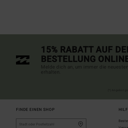
15% RABATT AUF DE
BESTELLUNG ONLIN
Melde dich an, um immer die neueste
erhalten.
(*) Angebot gü
FINDE EINEN SHOP
HIL
Beste
Vers