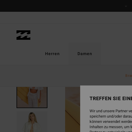
Direkt
zur
Produktinformation
springen
Herren
Damen
Bra
TREFFEN SIE EI
Wir und unsere Partner v
speichern und/oder darau
können verwendet werden,
Inhalten zu messen, um W