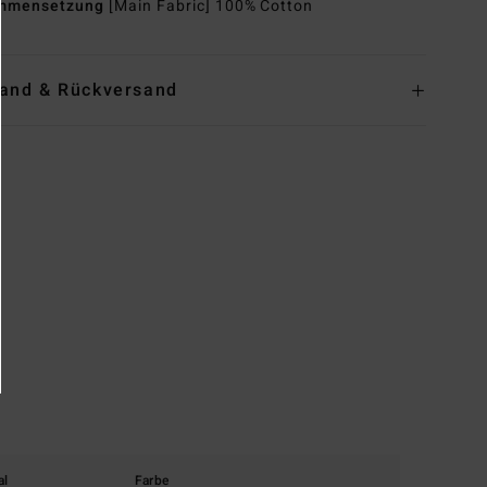
mmensetzung
[Main Fabric] 100% Cotton
and & Rückversand
al
Farbe