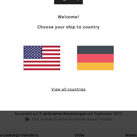
Zusa
Welcome!
Vers
Choose your ship-to country
Durchschnittliche Bewertung
3.5
View all countries
/5
basierend auf
2 verifizierten Bewertungen
seit September 2025
50% unserer Kunden empfehlen dieses Produkt
is-Leistungs-Verhältnis
Größe
Materi