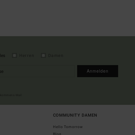
les
Herren
Damen
Anmelden
illkommens-Mail
COMMUNITY DAMEN
Hello Tomorrow
Blog