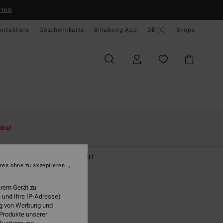
rren
ontaktiere
Geschenkkarte
Billabong App
DE (€)
Shops
te
Damen
Bekleidung
Hemden
abat
let Crush
 White Beach Coverup Shirt
ren ohne zu akzeptieren
(2 Bewertungen)
hrem Gerät zu
 €
63%
 und Ihre IP-Adresse)
23 €
ung von Werbung und
 Produkte unserer