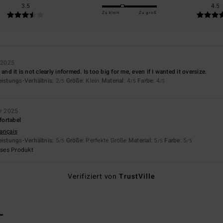
3.5
4.5
Zu klein
Zu groß
 2025
and it is not clearly informed. Is too big for me, even if I wanted it oversize.
eistungs-Verhältnis
: 2
Größe
: Klein
Material
: 4
Farbe
: 4
/5
/5
/5
r 2025
ortabel
rançais
eistungs-Verhältnis
: 5
Größe
: Perfekte Größe
Material
: 5
Farbe
: 5
/5
/5
/5
eses Produkt
Verifiziert von
TrustVille
L