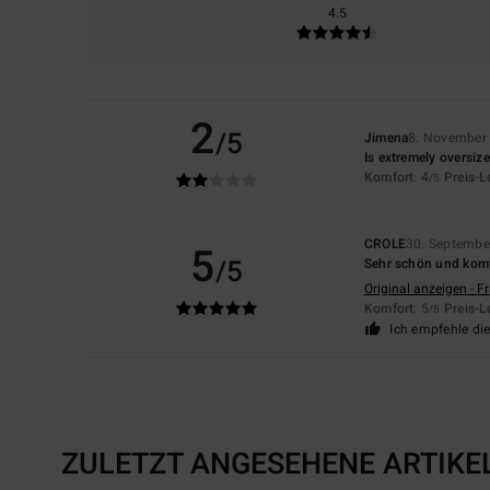
4.5
2
/5
Jimena
8. November
Is extremely oversize 
Komfort
: 4
Preis-L
/5
CROLE
30. Septembe
5
/5
Sehr schön und komf
Original anzeigen - F
Komfort
: 5
Preis-L
/5
Ich empfehle di
ZULETZT ANGESEHENE ARTIKE