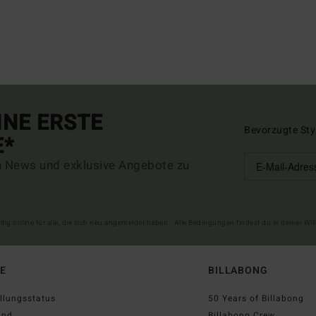
INE ERSTE
Bevorzugte Sty
E*
n News und exklusive Angebote zu
ltig online für alle, die sich neu angemeldet haben - Alle Bedingungen findest du in deiner W
FE
BILLABONG
llungsstatus
50 Years of Billabong
and
Billabong Crew