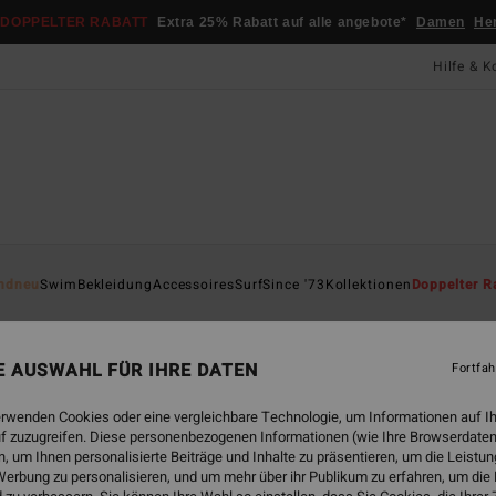
DOPPELTER RABATT
Extra 25% Rabatt auf alle angebote*
Damen
He
Hilfe & K
Startsei
ndneu
Swim
Bekleidung
Accessoires
Surf
Since '73
Kollektionen
Doppelter R
Eye
Women
NE AUSWAHL FÜR IHRE DATEN
Fortfah
3.5
erwenden Cookies oder eine vergleichbare Technologie, um Informationen auf I
69,95
f zuzugreifen. Diese personenbezogenen Informationen (wie Ihre Browserdaten
26,
 um Ihnen personalisierte Beiträge und Inhalte zu präsentieren, um die Leist
erbung zu personalisieren, und um mehr über ihr Publikum zu erfahren, um die
SALE