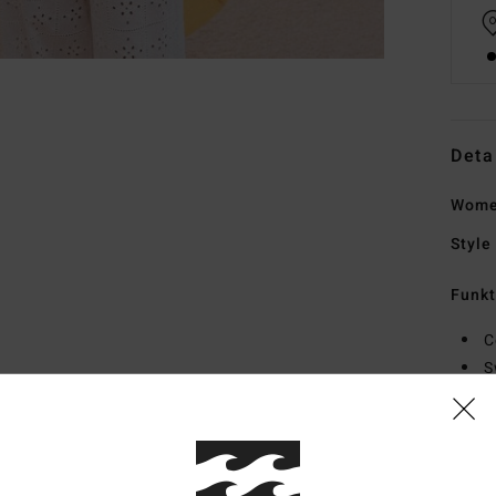
Deta
Women
Style
Funk
C
S
O
S
M