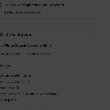
Siehe Verfügbarkeit im Geschäft
Wählen Sie eine Größe aus
ils & Funktionen
 White Beach Coverup Shirt
24O602503
Farbcode
scs
tionen
otton eyelet fabric
wim coverup shirt
versized fit
hort sleeves, button down closure
etal plate