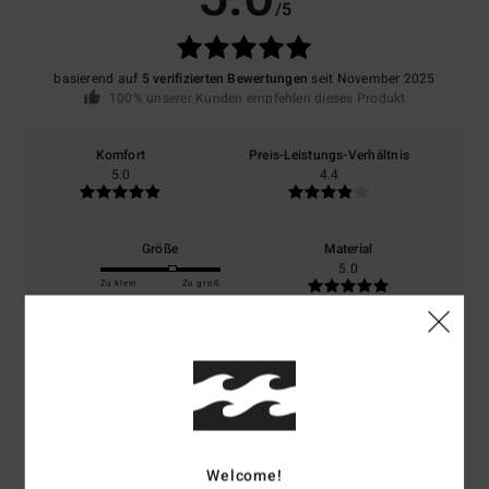
/5
basierend auf
5 verifizierten Bewertungen
seit November 2025
100% unserer Kunden empfehlen dieses Produkt
Komfort
Preis-Leistungs-Verhältnis
5.0
4.4
Größe
Material
5.0
Zu klein
Zu groß
Farbe
5.0
5
Welcome!