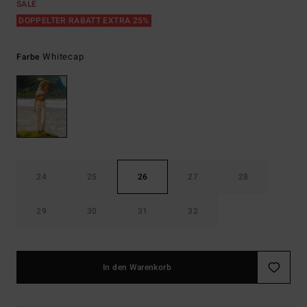
SALE
DOPPELTER RABATT EXTRA 25%
Whitecap
Farbe
24
25
26
27
28
29
30
31
32
In den Warenkorb