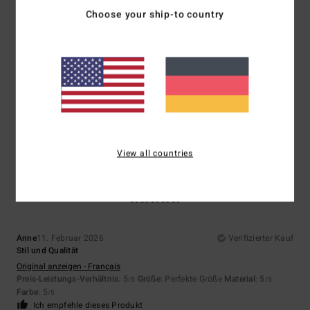
/5
Choose your ship-to country
Client anonyme vérifié
25. Februar 2026
Verifizierter Kauf
Qualitätsmarke
Original anzeigen - Français
Komfort
: 5
Preis-Leistungs-Verhältnis
: 4
Größe
: Groß
Material
: 5
/5
/5
/5
Farbe
: 5
/5
Ich empfehle dieses Produkt
View all countries
5
/5
Anne
11. Februar 2026
Verifizierter Kauf
Stil und Qualität
Original anzeigen - Français
Preis-Leistungs-Verhältnis
: 5
Größe
: Perfekte Größe
Material
: 5
/5
/5
Farbe
: 5
/5
Ich empfehle dieses Produkt