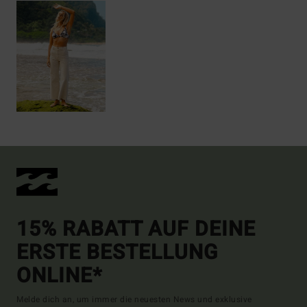
15% RABATT AUF DEINE
ERSTE BESTELLUNG
ONLINE*
Melde dich an, um immer die neuesten News und exklusive