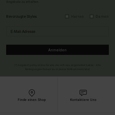
Angebote zu erhalten.
Bevorzugte Styles
Herren
Damen
Anmelden
(*) Angebot gültig online für alle, die sich neu angemeldet haben - Alle
Bedingungen findest du in deiner Willkommens-Mail
Finde einen Shop
Kontaktiere Uns