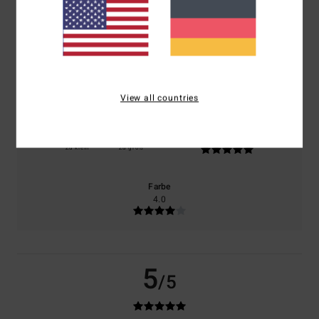
basierend auf
1 verifizierten Bewertungen
seit Februar 2026
100% unserer Kunden empfehlen dieses Produkt
Komfort
Preis-Leistungs-Verhältnis
5.0
5.0
View all countries
Größe
Material
5.0
Zu klein
Zu groß
Farbe
4.0
5
/5