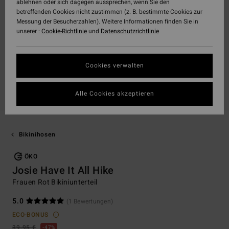
ablehnen oder sich dagegen aussprechen, wenn Sie den
betreffenden Cookies nicht zustimmen (z. B. bestimmte Cookies zur
Messung der Besucherzahlen). Weitere Informationen finden Sie in
unserer :
Cookie-Richtlinie
und
Datenschutzrichtlinie
Cookies verwalten
Alle Cookies akzeptieren
Bikinihosen
ÖKO
Josie Have It All Hike
Frauen Rot Bikiniunterteil
5.0
(1 Bewertungen)
ECO-BONUS
39,95 €
47%