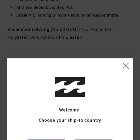
Mittlere Bedeckung des Pos
Josie X Billabong Silikon-Patch in der Rückenmitte
Zusammensetzung
[Hauptstoff] 51% recyceltem
Polyester, 38% Nylon, 11% Elastan
Versand & Rückversand
Kundenbewertungen
Durchschnittliche Bewertung
Welcome!
5.0
Choose your ship-to country
/5