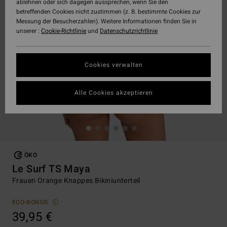
ablehnen oder sich dagegen aussprechen, wenn Sie den
betreffenden Cookies nicht zustimmen (z. B. bestimmte Cookies zur
Messung der Besucherzahlen). Weitere Informationen finden Sie in
unserer :
Cookie-Richtlinie
und
Datenschutzrichtlinie
Cookies verwalten
Alle Cookies akzeptieren
ÖKO
Le Surf TS Maya
Frauen Orange Knappes Bikiniunterteil
ECO-BONUS
39,95 €