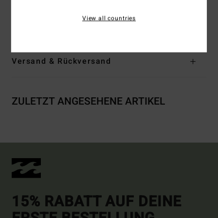
Zusammensetzung
[Hauptstoff] 78% recyceltem Nylon
View all countries
(Polyamid), 22% Elastan
Versand & Rückversand
ZULETZT ANGESEHENE ARTIKEL
15% RABATT AUF DEINE