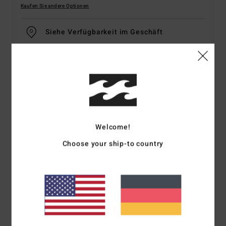
Kaufen Sie andere Optionen
Siehe Verfügbarkeit im Geschäft
Wählen Sie eine Größe aus
Details & Funktionen
Frauen Orange Knappes Bikiniunterteil
Welcome!
Style
24O251601
Farbcode
orm
Choose your ship-to country
Funktionen
Recyceltes Material:
Recycelter, gepeachter Stretchstoff
Bedeckung:
Super knapp geschnitten
taille:
Hoher Bund
Gesticktes Logo