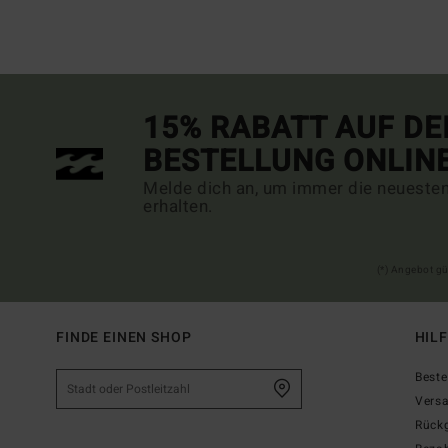
15% RABATT AUF DE
BESTELLUNG ONLIN
Melde dich an, um immer die neueste
erhalten.
(*) Angebot gü
FINDE EINEN SHOP
HIL
Beste
Vers
Rück