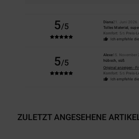
5
Diana
21. Juni 2026
/5
Tolles Material, sup
Komfort
: 5
Preis-L
/5
Ich empfehle di
Alexe
15. November 
5
/5
hübsch, süß
Original anzeigen - F
Komfort
: 5
Preis-L
/5
Ich empfehle di
ZULETZT ANGESEHENE ARTIKE