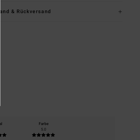
and & Rückversand
al
Farbe
5.0