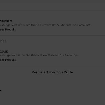
er bequem
eistungs-Verhältnis
: 5
Größe
: Perfekte Größe
Material
: 5
Farbe
: 5
/5
/5
/5
eses Produkt
2025
rançais
eistungs-Verhältnis
: 5
Größe
: Klein
Material
: 5
Farbe
: 5
/5
/5
/5
eses Produkt
Verifiziert von
TrustVille
L