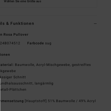
Wählen Sie eine Größe aus
ils & Funktionen
n Rosa Pullover
24B074512
Farbcode
sug
tionen
aterial:
Baumwolle, Acryl-Mischgewebe, gestreiftes
ickgewebe
ässiger Schnitt
undhalsausschnitt, langärmlig
etall-Plättchen
mmensetzung
[Hauptstoff] 51% Baumwolle / 49% Acryl