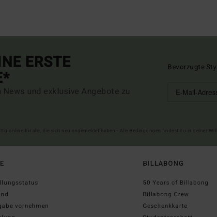
INE ERSTE
Bevorzugte Sty
E*
n News und exklusive Angebote zu
ltig online für alle, die sich neu angemeldet haben - Alle Bedingungen findest du in deiner W
FE
BILLABONG
llungsstatus
50 Years of Billabong
and
Billabong Crew
gabe vornehmen
Geschenkkarte