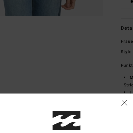
Deta
Fraue
Style
Funk
M
Str
L
R
M
Zusa