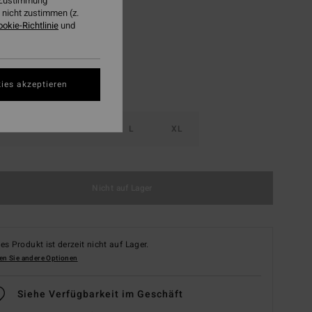
r Zustimmung
nicht zustimmen (z.
Spruce Green
ookie-Richtlinie
und
ies akzeptieren
S
M
L
XL
Nicht auf Lager
es Produkt ist derzeit nicht auf Lager.
en Sie andere Optionen
Siehe Verfügbarkeit im Geschäft