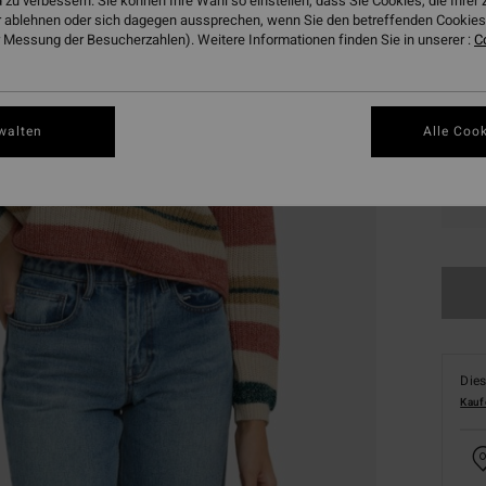
 zu verbessern. Sie können Ihre Wahl so einstellen, dass Sie Cookies, die Ihre
 ablehnen oder sich dagegen aussprechen, wenn Sie den betreffenden Cookies 
Farbe
 Messung der Besucherzahlen). Weitere Informationen finden Sie in unserer :
C
walten
Alle Cook
XS
Dies
Kauf