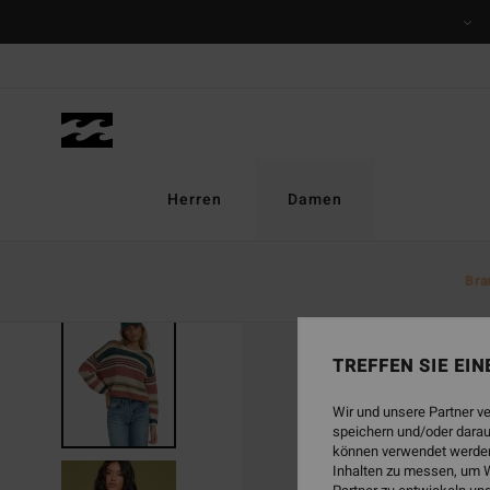
Direkt
zur
Produktinformation
springen
Herren
Damen
Bra
AUSVERKAUFT
TREFFEN SIE EI
Wir und unsere Partner v
speichern und/oder darau
können verwendet werden,
Inhalten zu messen, um W