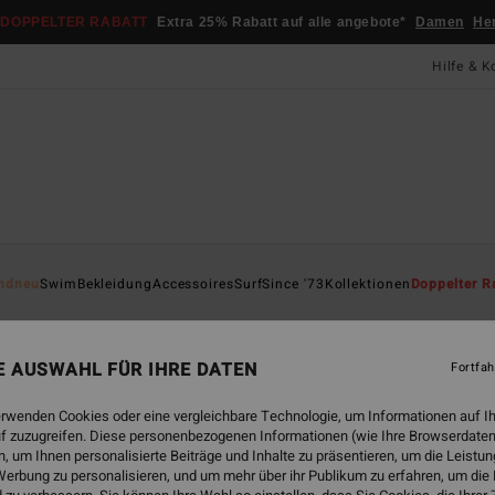
DOPPELTER RABATT
Extra 25% Rabatt auf alle angebote*
Damen
He
Hilfe & K
Startsei
ndneu
Swim
Bekleidung
Accessoires
Surf
Since '73
Kollektionen
Doppelter R
Lit
Fraue
NE AUSWAHL FÜR IHRE DATEN
Fortfah
5.0
erwenden Cookies oder eine vergleichbare Technologie, um Informationen auf I
65,
f zuzugreifen. Diese personenbezogenen Informationen (wie Ihre Browserdaten
 um Ihnen personalisierte Beiträge und Inhalte zu präsentieren, um die Leist
DOPPE
erbung zu personalisieren, und um mehr über ihr Publikum zu erfahren, um die