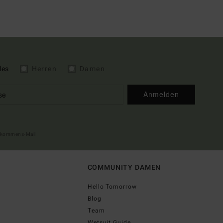
les
Herren
Damen
Anmelden
illkommens-Mail
COMMUNITY DAMEN
Hello Tomorrow
Blog
Team
Wetsuit Guide