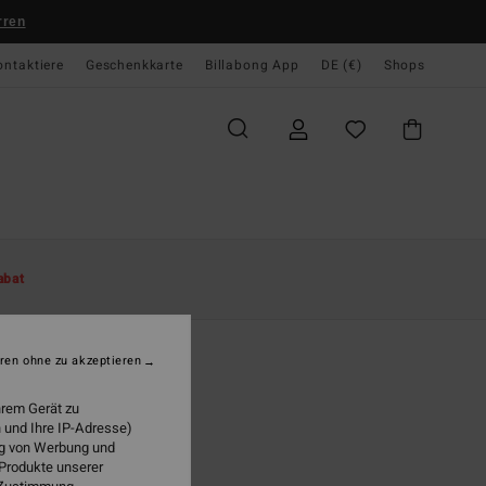
rren
ontaktiere
Geschenkkarte
Billabong App
DE (€)
Shops
te
Damen
Bekleidung
Pullover
abat
 Light
n Rosa Pullover
ren ohne zu akzeptieren
(2 Bewertungen)
hrem Gerät zu
95 €
 und Ihre IP-Adresse)
ung von Werbung und
LTER RABATT EXTRA 25%
 Produkte unserer