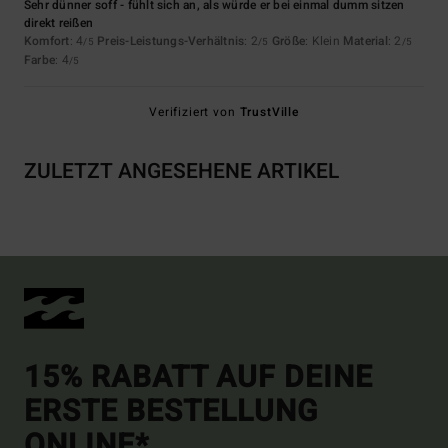
Sehr dünner soff - fühlt sich an, als würde er bei einmal dumm sitzen
direkt reißen
Komfort
: 4
Preis-Leistungs-Verhältnis
: 2
Größe
: Klein
Material
: 2
/5
/5
/5
Farbe
: 4
/5
Verifiziert von
TrustVille
ZULETZT ANGESEHENE ARTIKEL
15% RABATT AUF DEINE
ERSTE BESTELLUNG
ONLINE*