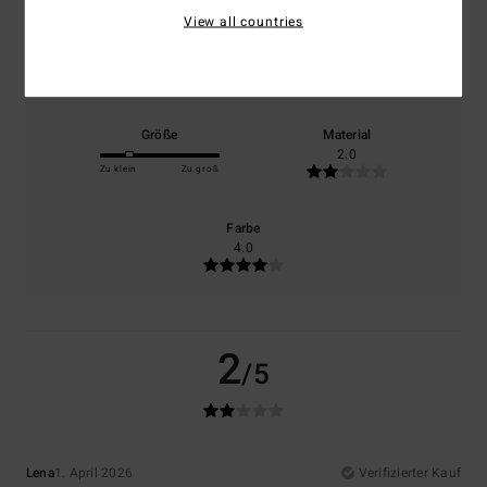
View all countries
Komfort
Preis-Leistungs-Verhältnis
4.0
2.0
Größe
Material
2.0
Zu klein
Zu groß
Farbe
4.0
2
/5
Lena
1. April 2026
Verifizierter Kauf