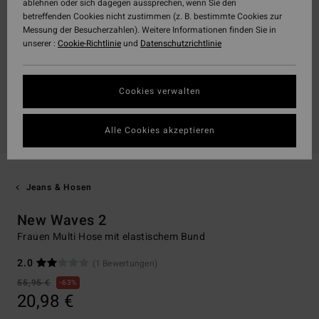
ablehnen oder sich dagegen aussprechen, wenn Sie den
betreffenden Cookies nicht zustimmen (z. B. bestimmte Cookies zur
Messung der Besucherzahlen). Weitere Informationen finden Sie in
unserer :
Cookie-Richtlinie
und
Datenschutzrichtlinie
Cookies verwalten
Alle Cookies akzeptieren
Jeans & Hosen
New Waves 2
Frauen Multi Hose mit elastischem Bund
2.0
(1 Bewertungen)
55,95 €
63%
20,98 €