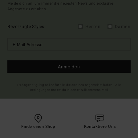
Melde dich an, um immer die neuesten News und exklusive
Angebote zu erhalten.
Bevorzugte Styles
Herren
Damen
Anmelden
(*) Angebot gültig online für alle, die sich neu angemeldet haben - Alle
Bedingungen findest du in deiner Willkommens-Mail
Finde einen Shop
Kontaktiere Uns