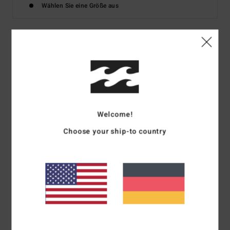
Wählen Sie eine Größe aus
Details & Funktionen
Frauen Schwarz T-Shirt
Style
EBJZT00413
Farbcode
kta0
Welcome!
Funktionen
Choose your ship-to country
Kollektion:
Core-Kollektion
Stoff:
Baumwoll-Jersey
Passform:
lockere Passform
Hals:
Rundhalsausschnitt
Ärmel:
kurzärmlig
Logo:
Druckgrafik mit weicher Farbe
Zusammensetzung
[Hauptstoff] 100 % Baumwolle