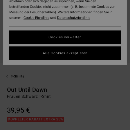
ablehnen oder sich dagegen aussprechen, wenn Sie den
betreffenden Cookies nicht zustimmen (z. B. bestimmte Cookies zur
Messung der Besucherzahlen). Weitere Informationen finden Sie in
unserer :
Cookie-Richtlinie
und
Datenschutzrichtlinie
Cookies verwalten
Alle Cookies akzeptieren
T-Shirts
Out Until Dawn
Frauen Schwarz T-Shirt
39,95 €
DOPPELTER RABATT EXTRA 25%