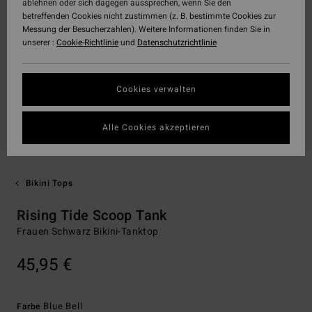
ablehnen oder sich dagegen aussprechen, wenn Sie den
betreffenden Cookies nicht zustimmen (z. B. bestimmte Cookies zur
Messung der Besucherzahlen). Weitere Informationen finden Sie in
unserer :
Cookie-Richtlinie
und
Datenschutzrichtlinie
Cookies verwalten
Alle Cookies akzeptieren
Bikini Tops
Rising Tide Scoop Tank
Frauen Schwarz Bikini-Tanktop
45,95 €
Blue Bell
Farbe