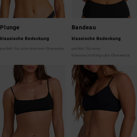
Plunge
Bandeau
klassische Bedeckung
klassische Bedeckung
perfekt für eine kleinere Oberweite
perfekt für eine
kleinere/mittelgroße Oberweite