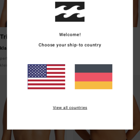
Welcome!
Triangle
Underwire
Choose your ship-to country
klassische Bedeckung
klassische Bedeckung
perfekt für eine
guter Support mit Trägern
kleinere/mittelgroße Oberweite
View all countries