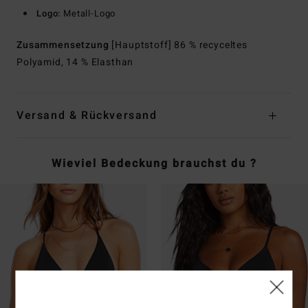
Logo:
Metall-Logo
Zusammensetzung
[Hauptstoff] 86 % recyceltes
Polyamid, 14 % Elasthan
Versand & Rückversand
Wieviel Bedeckung brauchst du ?