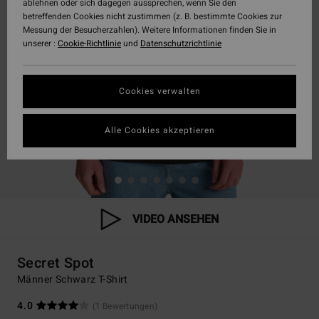
ablehnen oder sich dagegen aussprechen, wenn Sie den
betreffenden Cookies nicht zustimmen (z. B. bestimmte Cookies zur
Messung der Besucherzahlen). Weitere Informationen finden Sie in
unserer :
Cookie-Richtlinie
und
Datenschutzrichtlinie
Cookies verwalten
Alle Cookies akzeptieren
VIDEO ANSEHEN
Secret Spot
Männer Schwarz T-Shirt
4.0
(1 Bewertungen)