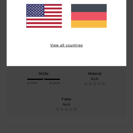
4.0
/5
basierend auf
1 verifizierten Bewertungen
seit Mai 2026
100% unserer Kunden empfehlen dieses Produkt
View all countries
Komfort
Preis-Leistungs-Verhältnis
NaN
NaN
Größe
Material
NaN
Zu klein
Zu groß
Farbe
NaN