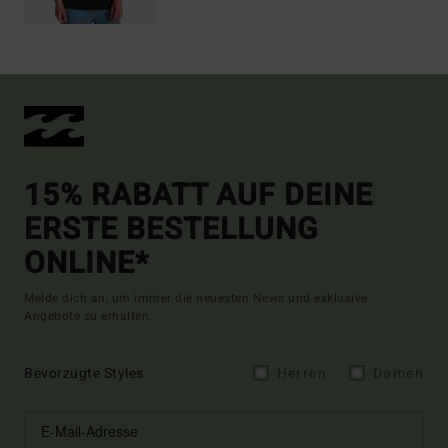
15% RABATT AUF DEINE
ERSTE BESTELLUNG
ONLINE*
Melde dich an, um immer die neuesten News und exklusive
Angebote zu erhalten.
Bevorzugte Styles
Herren
Damen