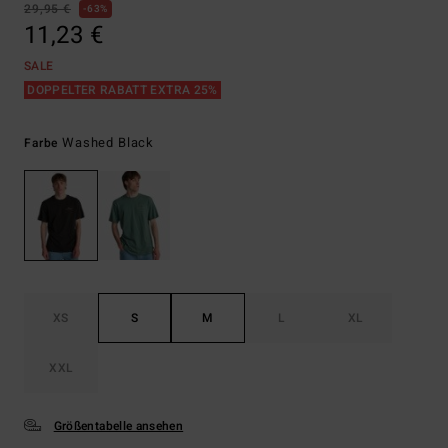
29,95 €
63%
11,23 €
SALE
DOPPELTER RABATT EXTRA 25%
Washed Black
Farbe
XS
S
M
L
XL
XXL
Größentabelle ansehen