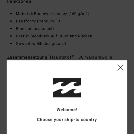
Funktionen
Material:
Baumwoll-Jersey [160 g/m2]
Passform:
Premium Fit
Rundhalsausschnitt
Grafik:
Siebdruck auf Brust und Rücken
Gewebtes Billabong-Label
Zusammensetzung
[Hauptstoff] 100 % Baumwolle
Versand & Rückversand
Kundenbewertungen
Welcome!
Choose your ship-to country
Durchschnittliche Bewertung