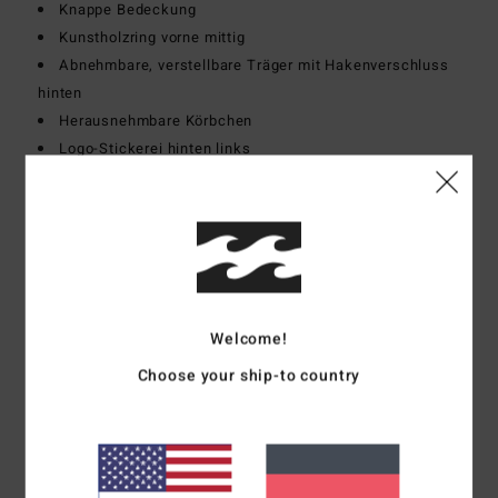
Knappe Bedeckung
Kunstholzring vorne mittig
Abnehmbare, verstellbare Träger mit Hakenverschluss
hinten
Herausnehmbare Körbchen
Logo-Stickerei hinten links
Zusammensetzung
[Hauptstoff] 78% recyceltem Nylon
(Polyamid), 22% Elastan
Versand & Rückversand
Welcome!
Choose your ship-to country
Kundenbewertungen
Durchschnittliche Bewertung