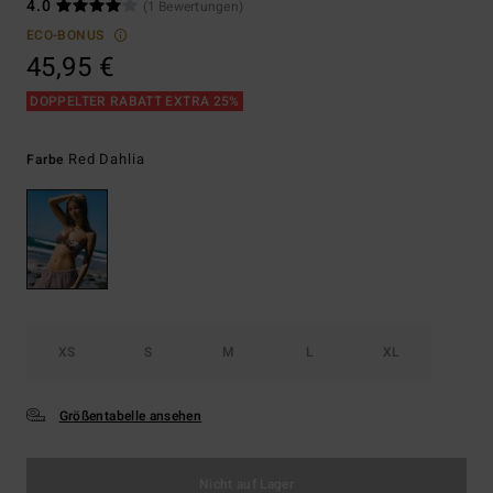
4.0
(1 Bewertungen)
ECO-BONUS
45,95 €
DOPPELTER RABATT EXTRA 25%
Red Dahlia
Farbe
XS
S
M
L
XL
Größentabelle ansehen
Nicht auf Lager