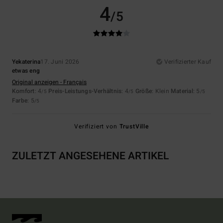
4
/5
Yekaterina
17. Juni 2026
Verifizierter Kauf
etwas eng
Original anzeigen - Français
Komfort
: 4
Preis-Leistungs-Verhältnis
: 4
Größe
: Klein
Material
: 5
/5
/5
/5
Farbe
: 5
/5
Verifiziert von
TrustVille
ZULETZT ANGESEHENE ARTIKEL