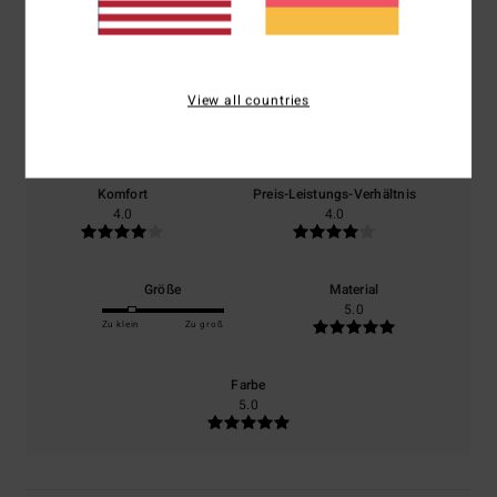
4.0
/5
View all countries
basierend auf
1 verifizierten Bewertungen
seit Juni 2026
0% unserer Kunden empfehlen dieses Produkt
Komfort
Preis-Leistungs-Verhältnis
4.0
4.0
Größe
Material
5.0
Zu klein
Zu groß
Farbe
5.0