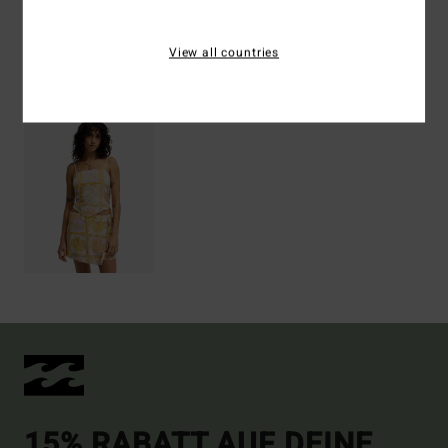
View all countries
ZULETZT ANGESEHENE ARTIKEL
15% RABATT AUF DEINE