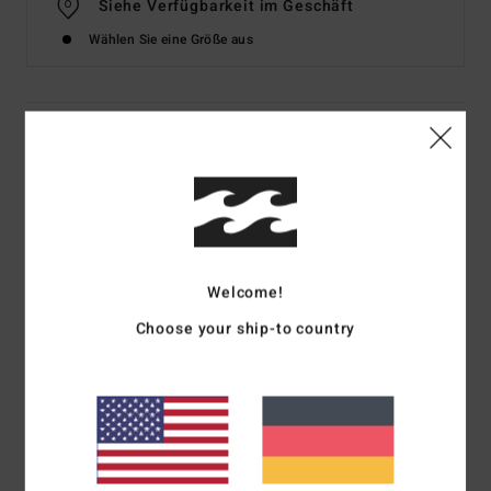
Siehe Verfügbarkeit im Geschäft
Wählen Sie eine Größe aus
Details & Funktionen
Frauen Grün Träger-Top
Style
BL000230
Farbcode
sli
Funktionen
Welcome!
Stoff:
Viskose-Stoff
Choose your ship-to country
Verstellbar am Rücken
Zusammensetzung
[Hauptstoff] 100 % Viskose
Versand & Rückversand