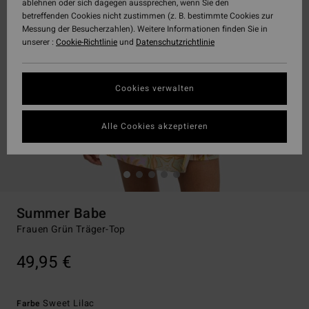
ablehnen oder sich dagegen aussprechen, wenn Sie den
betreffenden Cookies nicht zustimmen (z. B. bestimmte Cookies zur
Messung der Besucherzahlen). Weitere Informationen finden Sie in
unserer :
Cookie-Richtlinie
und
Datenschutzrichtlinie
Cookies verwalten
Alle Cookies akzeptieren
Summer Babe
Frauen Grün Träger-Top
49,95 €
Sweet Lilac
Farbe