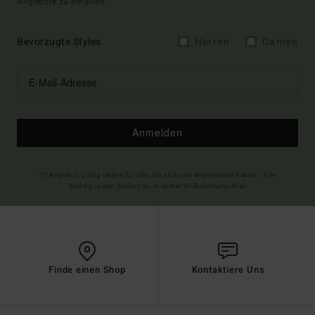
Angebote zu erhalten.
Bevorzugte Styles
Herren
Damen
Anmelden
(*) Angebot gültig online für alle, die sich neu angemeldet haben - Alle
Bedingungen findest du in deiner Willkommens-Mail
Finde einen Shop
Kontaktiere Uns