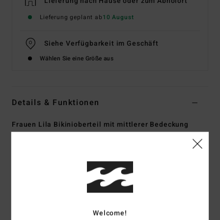
Lieferung nach Hause oder zum Abholort
Lieferung geplant ab
10 August
Siehe Verfügbarkeit im Geschäft
Wählen Sie eine Größe aus
Details & Funktionen
Frauen Lila Bikinioberteil mit mittlerer Bedeckung
Style
UBJX300644
Farbcode
pka0
Funktionen
Material:
Recyceltes, texturiertes Kreppgewebe aus 96 %
recyceltem Nylon und 4 % Elastan
Form:
Triangle
Welcome!