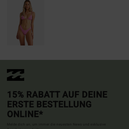
15% RABATT AUF DEINE
ERSTE BESTELLUNG
ONLINE*
Melde dich an, um immer die neuesten News und exklusive