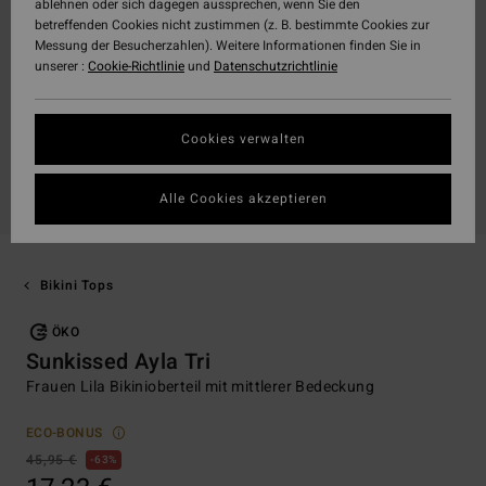
ablehnen oder sich dagegen aussprechen, wenn Sie den
betreffenden Cookies nicht zustimmen (z. B. bestimmte Cookies zur
Messung der Besucherzahlen). Weitere Informationen finden Sie in
unserer :
Cookie-Richtlinie
und
Datenschutzrichtlinie
Cookies verwalten
Alle Cookies akzeptieren
Bikini Tops
ÖKO
Sunkissed Ayla Tri
Frauen Lila Bikinioberteil mit mittlerer Bedeckung
ECO-BONUS
45,95 €
63%