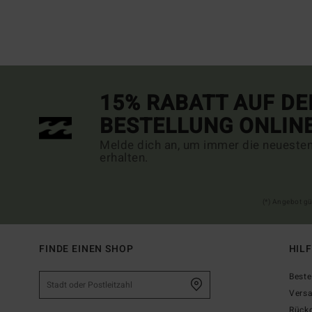
15% RABATT AUF DE
BESTELLUNG ONLIN
Melde dich an, um immer die neueste
erhalten.
(*) Angebot gü
FINDE EINEN SHOP
HIL
Beste
Vers
Rück