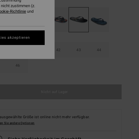
r Zustimmung
nicht zustimmen (z.
ookie-Richtlinie
und
ies akzeptieren
40
41
42
43
44
46
Nicht auf Lager
ausgewählte Größe ist online nicht mehr verfügbar.
en Sie andere Optionen