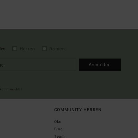
les
Herren
Damen
Anmelden
illkommens-Mail
COMMUNITY HERREN
Öko
Blog
Team