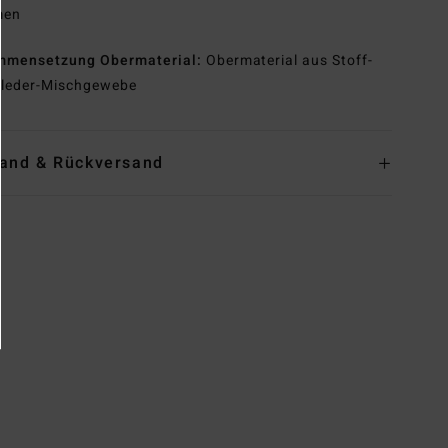
men
mmensetzung
Obermaterial:
Obermaterial aus Stoff-
leder-Mischgewebe
and & Rückversand