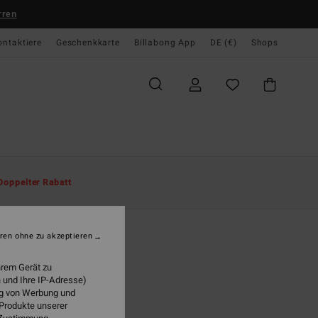
rren
ontaktiere
Geschenkkarte
Billabong App
DE (€)
Shops
te
Herren
Accessoires
Sandalen & Schuhe
Doppelter Rabatt
es Classic
r Schwarz Sandalen
ren ohne zu akzeptieren
(1 Bewertungen)
hrem Gerät zu
99 €
 und Ihre IP-Adresse)
ung von Werbung und
 Produkte unserer
Black Multi