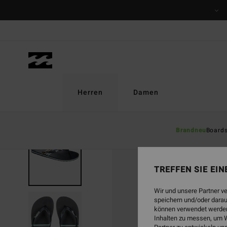
Direkt
zur
Produktinformation
springen
Herren
Damen
Brandneu
Board
TREFFEN SIE EI
Wir und unsere Partner v
speichern und/oder darau
können verwendet werden,
Inhalten zu messen, um W