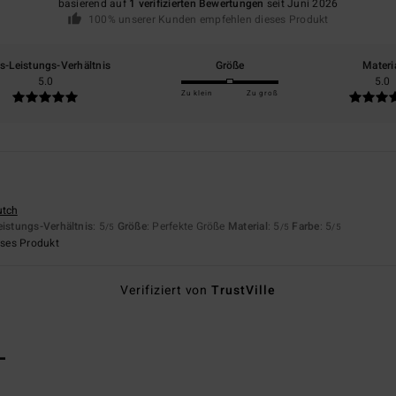
basierend auf
1 verifizierten Bewertungen
seit Juni 2026
100% unserer Kunden empfehlen dieses Produkt
is-Leistungs-Verhältnis
Größe
Materi
5.0
5.0
Zu klein
Zu groß
utch
eistungs-Verhältnis
: 5
Größe
: Perfekte Größe
Material
: 5
Farbe
: 5
/5
/5
/5
eses Produkt
Verifiziert von
TrustVille
L