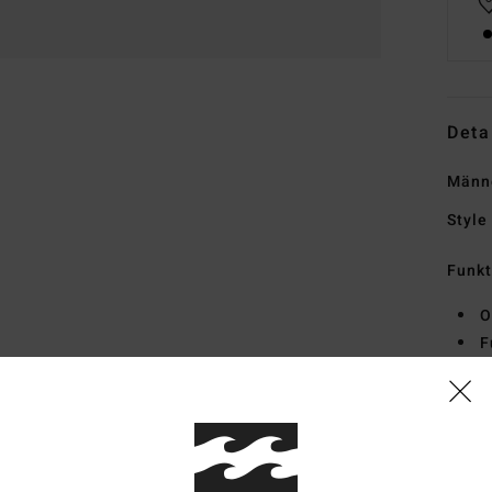
Deta
Männ
Style
Funk
O
F
I
L
Halt
R
B