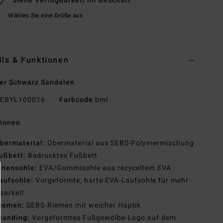
Siehe Verfügbarkeit im Geschäft
Wählen Sie eine Größe aus
ils & Funktionen
er Schwarz Sandalen
EBYL100016
Farbcode
bml
tionen
bermaterial:
Obermaterial aus SEBS-Polymermischung
ußbett:
Bedrucktes Fußbett
nnensohle:
EVA/Gummisohle aus recyceltem EVA
aufsohle:
Vorgeformte, harte EVA-Laufsohle für mehr
barkeit
iemen:
SEBS-Riemen mit weicher Haptik
randing:
Vorgeformtes Fußgewölbe-Logo auf dem