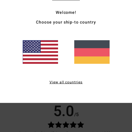
Rie
Welcome!
Zusa
Choose your ship-to country
Kunst
Vers
View all countries
Durchschnittliche Bewertung
5.0
/5