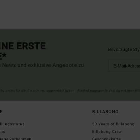
INE ERSTE
Bevorzugte Sty
E*
n News und exklusive Angebote zu
ltig online für alle, die sich neu angemeldet haben - Alle Bedingungen findest du in deiner W
FE
BILLABONG
llungsstatus
50 Years of Billabong
and
Billabong Crew
gabe vornehmen
Geschenkkarte