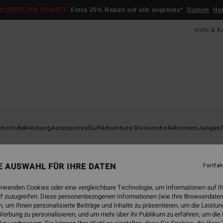
DOPPELTER RABATT
Extra 25% Rabatt auf alle angebote*
Damen
He
Hilfe & K
Startsei
shorts
Bekleidung
Accessoires
Surf
Adventure Division
Kollektionen
Jungen
Tid
Männe
NE AUSWAHL FÜR IHRE DATEN
Fortfah
5.0
erwenden Cookies oder eine vergleichbare Technologie, um Informationen auf I
19,
f zuzugreifen. Diese personenbezogenen Informationen (wie Ihre Browserdaten
 um Ihnen personalisierte Beiträge und Inhalte zu präsentieren, um die Leist
erbung zu personalisieren, und um mehr über ihr Publikum zu erfahren, um die
Farbe