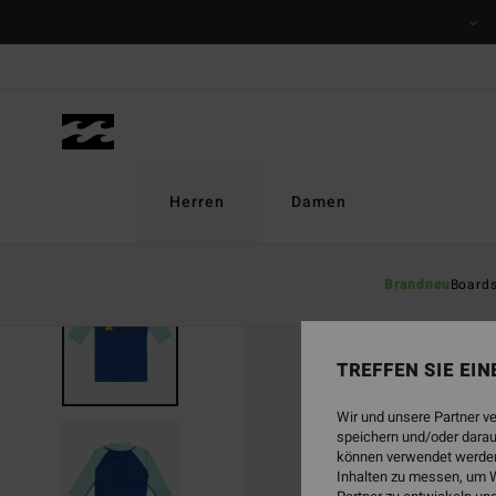
Direkt
zur
Produktinformation
springen
Herren
Damen
Brandneu
Board
TREFFEN SIE EI
Wir und unsere Partner v
speichern und/oder darau
können verwendet werden,
Inhalten zu messen, um W