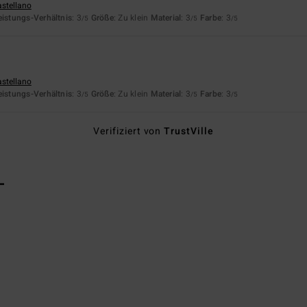
astellano
eistungs-Verhältnis
: 3
Größe
: Zu klein
Material
: 3
Farbe
: 3
/5
/5
/5
astellano
eistungs-Verhältnis
: 3
Größe
: Zu klein
Material
: 3
Farbe
: 3
/5
/5
/5
Verifiziert von
TrustVille
L