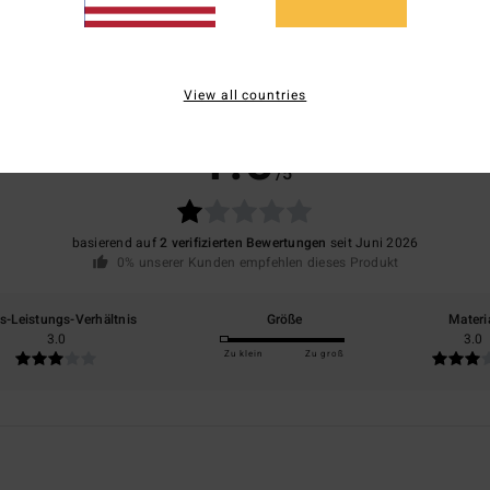
View all countries
Durchschnittliche Bewertung
1.0
/5
basierend auf
2 verifizierten Bewertungen
seit Juni 2026
0% unserer Kunden empfehlen dieses Produkt
is-Leistungs-Verhältnis
Größe
Materi
3.0
3.0
Zu klein
Zu groß