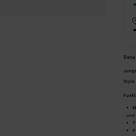
Deta
Jungs
Style
Funk
M
und 
T
P