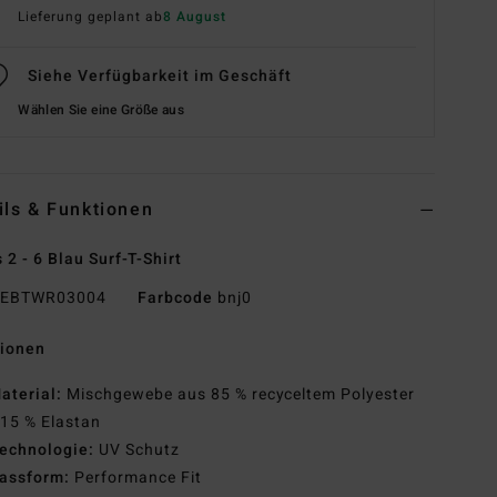
Lieferung geplant ab
8 August
Siehe Verfügbarkeit im Geschäft
Wählen Sie eine Größe aus
ils & Funktionen
 2 - 6 Blau Surf-T-Shirt
EBTWR03004
Farbcode
bnj0
tionen
aterial:
Mischgewebe aus 85 % recyceltem Polyester
15 % Elastan
echnologie:
UV Schutz
assform:
Performance Fit