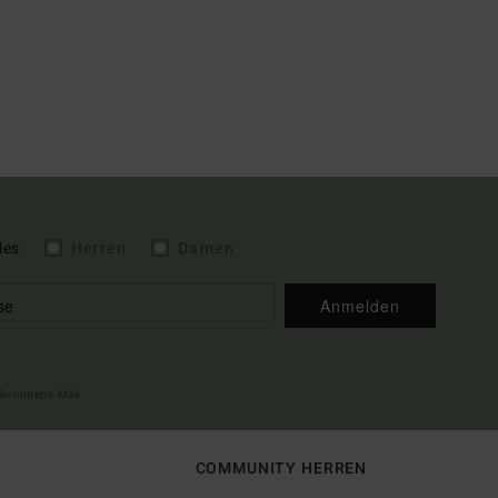
les
Herren
Damen
Anmelden
illkommens-Mail
COMMUNITY HERREN