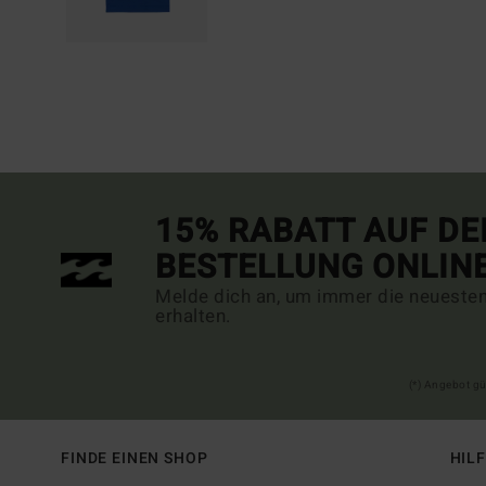
15% RABATT AUF DE
BESTELLUNG ONLIN
Melde dich an, um immer die neueste
erhalten.
(*) Angebot gü
FINDE EINEN SHOP
HIL