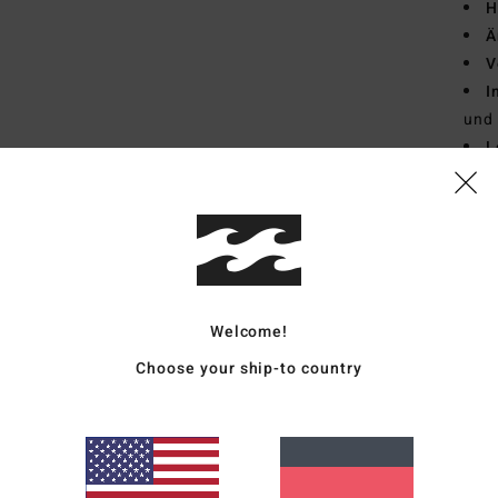
H
Ä
V
I
und 
L
D
(
htt
BB
EPI_
Zusa
Welcome!
15 % 
Choose your ship-to country
Vers