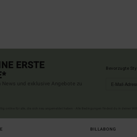
INE ERSTE
Bevorzugte Sty
E*
n News und exklusive Angebote zu
ltig online für alle, die sich neu angemeldet haben - Alle Bedingungen findest du in deiner W
FE
BILLABONG