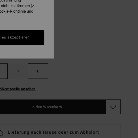
r Zustimmung
LTER RABATT EXTRA 25%
nicht zustimmen (z.
ookie-Richtlinie
und
Blue Rinse
ies akzeptieren
S
L
ößentabelle ansehen
In den Warenkorb
Lieferung nach Hause oder zum Abholort