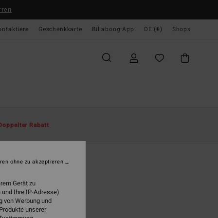
rren
ontaktiere
Geschenkkarte
Billabong App
DE (€)
Shops
te
Herren
Surf
Lycras Jungen
Doppelter Rabatt
ddler Waves
2 - 6 Blau Surf-T-Shirt
ren ohne zu akzeptieren
(2 Bewertungen)
hrem Gerät zu
 €
63%
 und Ihre IP-Adresse)
3 €
ung von Werbung und
 Produkte unserer