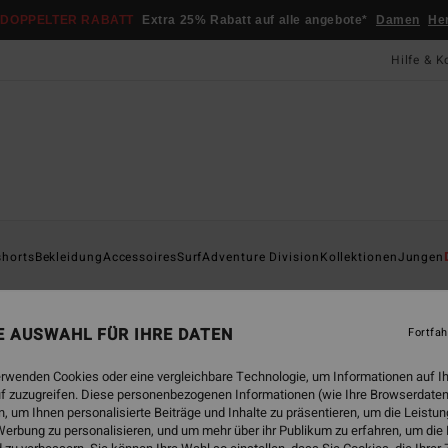
DOPPELTER RABATT
Extra 25% Rabatt auf alle angebote*
Damen
He
Hilfe & K
Startsei
shorts
Bekleidung
Accessoires
Surf
Adventure Division
Kollektionen
Jungen
To
Jungs 
NE AUSWAHL FÜR IHRE DATEN
Fortfah
1.0
erwenden Cookies oder eine vergleichbare Technologie, um Informationen auf I
25,95
f zuzugreifen. Diese personenbezogenen Informationen (wie Ihre Browserdaten
9,7
 um Ihnen personalisierte Beiträge und Inhalte zu präsentieren, um die Leist
erbung zu personalisieren, und um mehr über ihr Publikum zu erfahren, um die
SALE