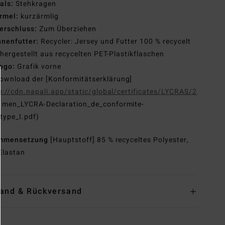
als:
Stehkragen
rmel:
kurzärmlig
erschluss:
Zum Überziehen
nnenfutter:
Recycler: Jersey und Futter 100 % recycelt
hergestellt aus recycelten PET-Plastikflaschen
ogo:
Grafik vorne
ownload der [Konformitätserklärung]
p://cdn.napali.app/static/global/certificates/LYCRAS/261-
G
men_LYCRA-Declaration_de_conformite-
type_I.pdf)
mmensetzung
[Hauptstoff] 85 % recyceltes Polyester,
Elastan
and & Rückversand