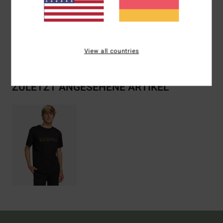
Zusammensetzung
100 % Baumwolle
Versand & Rückversand
View all countries
ZULETZT ANGESEHENE ARTIKEL