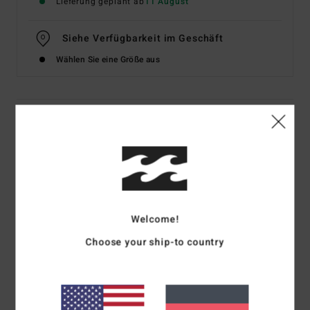
Lieferung geplant ab
11 August
Siehe Verfügbarkeit im Geschäft
Wählen Sie eine Größe aus
Details & Funktionen
Männer Schwarz T-Shirt
Style
EBYZT00133
Farbcode
blk
Funktionen
Welcome!
Stoff:
Baumwollstoff [160 g/m2]
Choose your ship-to country
Passform:
Core Fit
Branding:
Gewebtes Trim/Patch Billabong-Etikett
Andere Features: Grafik-Siebdruck vorne