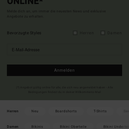
ONLINE*
Melde dich an, um immer die neuesten News und exklusive
Angebote zu erhalten.
Bevorzugte Styles
Herren
Damen
Anmelden
(*) Angebot gültig online für alle, die sich neu angemeldet haben - Alle
Bedingungen findest du in deiner Willkommens-Mail
Neu
Boardshorts
T-Shirts
Sw
Herren
Bikinis
Bikini Oberteile
Bikini Undertei
Damen