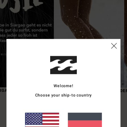
Welcome!
JOSIE PRENDERGAST
Choose your ship-to country
EGAL OB DU AN DEINEM HOMESPOT SPASS HAST ODER V
ON SURFTRIP ZU SURFTRIP RUND UM DEN GLOBUS J
ETTEST, WIR HABEN FÜR DICH DAS RICHTIGE!